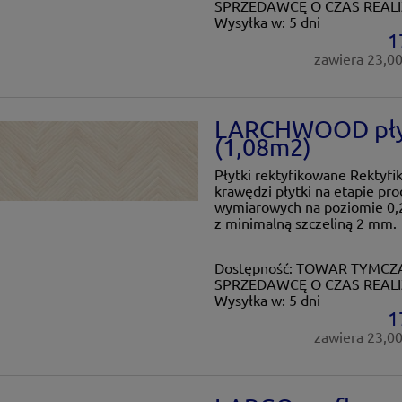
SPRZEDAWCĘ O CZAS REALI
Wysyłka w:
5 dni
1
zawiera 23,0
LARCHWOOD płytk
(1,08m2)
Płytki rektyfikowane Rektyfi
krawędzi płytki na etapie pro
wymiarowych na poziomie 0,2
z minimalną szczeliną 2 mm.
Dostępność:
TOWAR TYMCZA
SPRZEDAWCĘ O CZAS REALI
Wysyłka w:
5 dni
1
zawiera 23,0