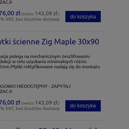
ZACJI
76,00 zł
143,09 zł
(netto:
)
do koszyka
0% VAT, bez kosztów dostawy
i ścienne Zig Maple 30x90
kacja polega na mechanicznym zeszlifowaniu
dukcji w celu uzyskania minimalnych różnic
mm.Płytki rektyfikowane nadają się do montażu
SOWO NIEDOSTĘPNY - ZAPYTAJ
ZACJI
76,00 zł
143,09 zł
(netto:
)
do koszyka
0% VAT, bez kosztów dostawy