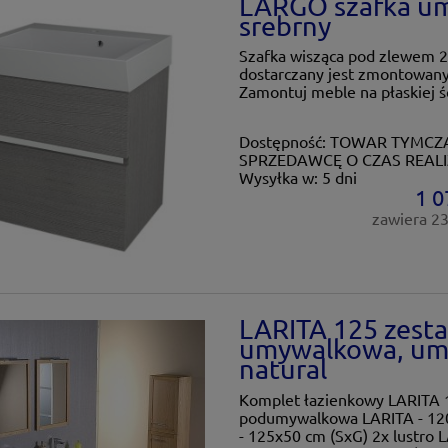
LARGO szafka u
srebrny
Szafka wisząca pod zlewem 2x
dostarczany jest zmontowan
Zamontuj meble na płaskiej śc
Dostępność:
TOWAR TYMCZA
SPRZEDAWCĘ O CZAS REALI
Wysyłka w:
5 dni
1 0
zawiera 2
LARITA 125 zesta
umywalkowa, um
natural
Komplet łazienkowy LARITA 12
podumywalkowa LARITA - 1
- 125x50 cm (SxG) 2x lustro