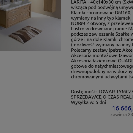
LARITA - 40x140x30 cm (SxW
wisząca pod podwójną umywa
Klamki chromowane DM160, 
wymiany na inny typ klamek,
NORM 2 otwory, z przelewem
Lustro w drewnianej ramie Ma
podczas zawieszania Szafka w
górze i na dole Klamki chr
(możliwość wymiany na inny t
Polecamy zestaw (patrz Akces
Akcesoria montażowe (zawór 
Akcesoria łazienkowe QUAD
gotowe do natychmiastowego
drewnopodobny na widocznych
chromowanymi uchwytami twor
Dostępność:
TOWAR TYMCZA
SPRZEDAWCĘ O CZAS REALI
Wysyłka w:
5 dni
16 666,
zawiera 2