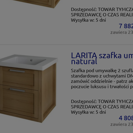
Dostępność:
TOWAR TYMCZA
SPRZEDAWCĘ O CZAS REALI
Wysyłka w:
5 dni
7 882
zawiera 2
LARITA szafka u
natural
Szafka pod umywalkę 2 szuf
standardowo z uchwytami D
zamówić oddzielnie - patrz a
poczucie luksusu i trwałości p
Dostępność:
TOWAR TYMCZA
SPRZEDAWCĘ O CZAS REALI
Wysyłka w:
5 dni
4 808
zawiera 2