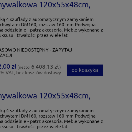
umywalkowa 120x55x48cm,
ką 4 szuflady z automatycznym zamykaniem
 uchwytami DM160, rozstaw 160 mm Podwójna
 oddzielnie - patrz akcesoria. Meble wykonane z
ksusu i trwałości przez wiele lat.
SOWO NIEDOSTĘPNY - ZAPYTAJ
ZACJI
,00 zł
6 408,13 zł
(netto:
)
do koszyka
3% VAT, bez kosztów dostawy
umywalkowa 120x55x48cm,
ką 4 szuflady z automatycznym zamykaniem
 uchwytami DM160, rozstaw 160 mm Podwójna
 oddzielnie - patrz akcesoria. Meble wykonane z
ksusu i trwałości przez wiele lat.