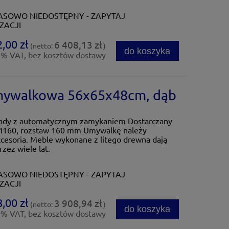
SOWO NIEDOSTĘPNY - ZAPYTAJ
ZACJI
,00 zł
6 408,13 zł
(netto:
)
do koszyka
3% VAT, bez kosztów dostawy
mywalkowa 56x65x48cm, dąb
lady z automatycznym zamykaniem Dostarczany
M160, rozstaw 160 mm Umywalkę należy
kcesoria. Meble wykonane z litego drewna dają
rzez wiele lat.
SOWO NIEDOSTĘPNY - ZAPYTAJ
ZACJI
,00 zł
3 908,94 zł
(netto:
)
do koszyka
3% VAT, bez kosztów dostawy