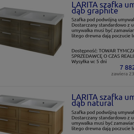
LARITA szafka 
dąb graphite
Szafka pod podwójną umywal
Dostarczany standardowo z
umywalka musi być zamawiana
litego drewna dają poczucie lu
Dostępność:
TOWAR TYMCZA
SPRZEDAWCĘ O CZAS REALI
Wysyłka w:
5 dni
7 882
zawiera 2
LARITA szafka 
dąb natural
Szafka pod podwójną umywal
Dostarczany standardowo z
umywalka musi być zamawiana
litego drewna dają poczucie lu