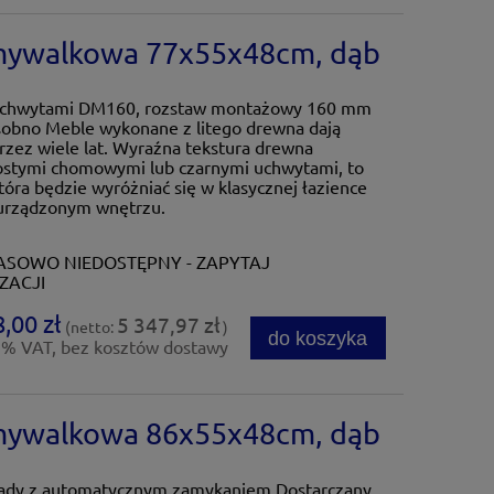
mywalkowa 77x55x48cm, dąb
 uchwytami DM160, rozstaw montażowy 160 mm
obno Meble wykonane z litego drewna dają
przez wiele lat. Wyraźna tekstura drewna
ostymi chomowymi lub czarnymi uchwytami, to
ra będzie wyróżniać się w klasycznej łazience
 urządzonym wnętrzu.
SOWO NIEDOSTĘPNY - ZAPYTAJ
ZACJI
,00 zł
5 347,97 zł
(netto:
)
do koszyka
3% VAT, bez kosztów dostawy
mywalkowa 86x55x48cm, dąb
lady z automatycznym zamykaniem Dostarczany