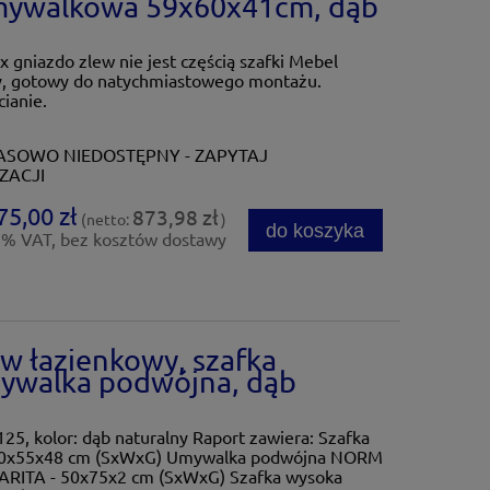
mywalkowa 59x60x41cm, dąb
 gniazdo zlew nie jest częścią szafki Mebel
y, gotowy do natychmiastowego montażu.
ianie.
SOWO NIEDOSTĘPNY - ZAPYTAJ
ZACJI
75,00 zł
873,98 zł
(netto:
)
do koszyka
3% VAT, bez kosztów dostawy
w łazienkowy, szafka
ywalka podwójna, dąb
5, kolor: dąb naturalny Raport zawiera: Szafka
20x55x48 cm (SxWxG) Umywalka podwójna NORM
 LARITA - 50x75x2 cm (SxWxG) Szafka wysoka