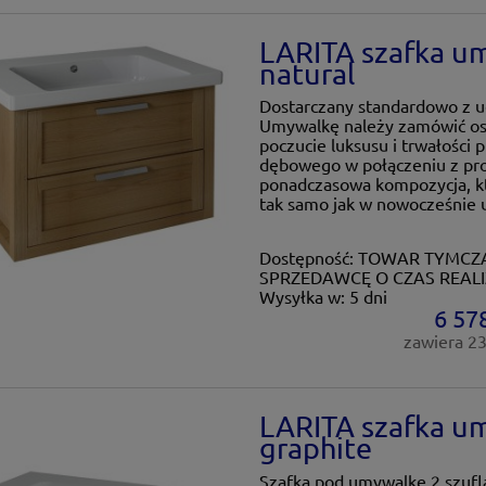
LARITA szafka u
natural
Dostarczany standardowo z
Umywalkę należy zamówić os
poczucie luksusu i trwałości 
dębowego w połączeniu z pr
ponadczasowa kompozycja, któ
tak samo jak w nowocześnie
Dostępność:
TOWAR TYMCZA
SPRZEDAWCĘ O CZAS REALI
Wysyłka w:
5 dni
6 578
zawiera 2
LARITA szafka u
graphite
Szafka pod umywalkę 2 szuf