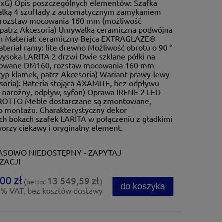
xG) Opis poszczególnych elementów: Szafka
lką 4 szuflady z automatycznym zamykaniem
rozstaw mocowania 160 mm (możliwość
 patrz Akcesoria) Umywalka ceramiczna podwójna
 Materiał: ceramiczny Bejca EXTRAGLAZE®
teriał ramy: lite drewno Możliwość obrotu o 90 °
ysoka LARITA 2 drzwi Dwie szklane półki na
omowane DM160, rozstaw mocowania 160 mm
yp klamek, patrz Akcesoria) Wariant prawy-lewy
oria): Bateria stojąca AXAMITE, bez odpływu
narożny, odpływ, syfon) Oprawa IRENE 2 LED
ROTTO Meble dostarczane są zmontowane,
 montażu. Charakterystyczny dekor
 bokach szafek LARITA w połączeniu z gładkimi
zy ciekawy i oryginalny element.
SOWO NIEDOSTĘPNY - ZAPYTAJ
ZACJI
00 zł
13 549,59 zł
(netto:
)
do koszyka
3% VAT, bez kosztów dostawy