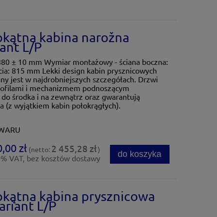
okątna kabina narožna
ant L/P
880 ± 10 mm Wymiar montażowy - ściana boczna:
ia: 815 mm Lekki design kabin prysznicowych
y jest w najdrobniejszych szczegółach. Drzwi
rofilami i mechanizmem podnoszącym
 do środka i na zewnątrz oraz gwarantują
 (z wyjątkiem kabin połokrągłych).
OWARU
,00 zł
2 455,28 zł
(netto:
)
do koszyka
0% VAT, bez kosztów dostawy
okątna kabina prysznicowa
riant L/P