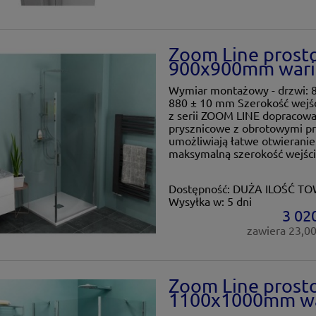
Zoom Line prost
900x900mm wari
Wymiar montażowy - drzwi: 
880 ± 10 mm Szerokość wejśc
z serii ZOOM LINE dopracowan
prysznicowe z obrotowymi p
umożliwiają łatwe otwieranie
maksymalną szerokość wejścia
Dostępność:
DUŻA ILOŚĆ T
Wysyłka w:
5 dni
3 020
zawiera 23,0
Zoom Line prost
1100x1000mm wa