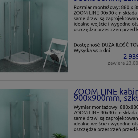
Rozmiar montażowy: 880 x 8
ZOOM LINE 90x90 cm składa si
same drzwi są zaprojektowan
idealne wejście i wygodne ot
oszczędza przestrzeń przed k
Dostępność:
DUŻA ILOŚĆ T
Wysyłka w:
5 dni
2 939
zawiera 23,0
ZOOM LINE kabin
900x900mm, szkł
Wymiar montażowy: 880x880 
ZOOM LINE 90x90 cm składa si
same drzwi są zaprojektowan
idealne wejście i wygodne ot
oszczędza przestrzeń przed k