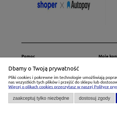
Pomoc
Moje kon
Regulaminy
Twoje za
Dbamy o Twoją prywatność
Kontakt
Ustawieni
Pliki cookies i pokrewne im technologie umożliwiają pop
Polityka prywatności
Przechow
nas wszystkich tych plików i przejść do sklepu lub dostoso
Więcej o plikach cookies przeczytasz w naszej Polityce pry
Zwroty i reklamacje
Informacja o cokies
zaakceptuj tylko niezbędne
dostosuj zgody
Michał Niedźwiecki Dobra Armatura, u
Tel.