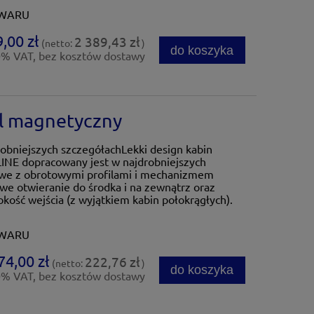
OWARU
,00 zł
2 389,43 zł
(netto:
)
do koszyka
0% VAT, bez kosztów dostawy
l magnetyczny
obniejszych szczegółachLekki design kabin
LINE dopracowany jest w najdrobniejszych
owe z obrotowymi profilami i mechanizmem
we otwieranie do środka i na zewnątrz oraz
ość wejścia (z wyjątkiem kabin połokrągłych).
OWARU
74,00 zł
222,76 zł
(netto:
)
do koszyka
0% VAT, bez kosztów dostawy