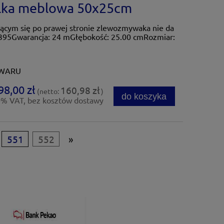
ka meblowa 50x25cm
jącym się po prawej stronie zlewozmywaka nie da
395Gwarancja: 24 mGłębokość: 25.00 cmRozmiar:
OWARU
98,00 zł
160,98 zł
(netto:
)
do koszyka
0% VAT, bez kosztów dostawy
551
552
»