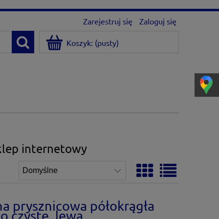
Zarejestruj się
Zaloguj się
Koszyk:
(pusty)
klep internetowy
a prysznicowa półokrągła
 czyste, lewa