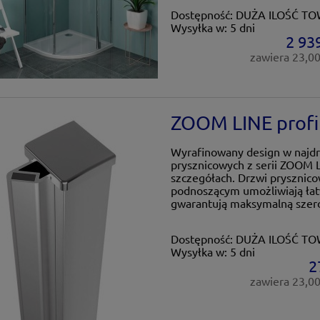
Dostępność:
DUŻA ILOŚĆ T
Wysyłka w:
5 dni
2 939
zawiera 23,0
ZOOM LINE profi
Wyrafinowany design w najdr
prysznicowych z serii ZOOM 
szczegółach. Drzwi prysznic
podnoszącym umożliwiają łat
gwarantują maksymalną szerok
Dostępność:
DUŻA ILOŚĆ T
Wysyłka w:
5 dni
2
zawiera 23,0