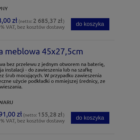
PNY
,00 zł
2 685,37 zł
(netto:
)
do koszyka
0% VAT, bez kosztów dostawy
 meblowa 45x27,5cm
a bez przelewu z jednym otworem na baterię,
a instalacji - do zawieszenia lub na szafkę
ez śrub mocujących. W przypadku zawieszenia
eczne użycie podkładki o mmiejszej średnicy, ze
wieszania.
OWARU
91,00 zł
155,28 zł
(netto:
)
do koszyka
0% VAT, bez kosztów dostawy