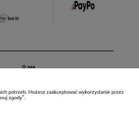
O nas
Kontakt i dane firmy
Blog
woich potrzeb. Możesz zaakceptować wykorzystanie przez
O firmie
osuj zgody".
ie, NIP: 6721768993, REGON: 320475907
a.pl