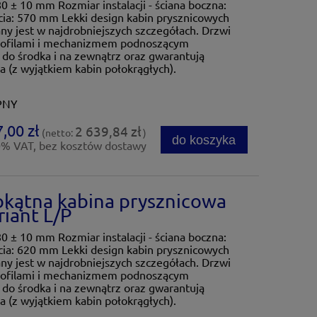
80 ± 10 mm Rozmiar instalacji - ściana boczna:
ia: 570 mm Lekki design kabin prysznicowych
y jest w najdrobniejszych szczegółach. Drzwi
rofilami i mechanizmem podnoszącym
 do środka i na zewnątrz oraz gwarantują
 (z wyjątkiem kabin połokrągłych).
PNY
,00 zł
2 639,84 zł
(netto:
)
do koszyka
0% VAT, bez kosztów dostawy
okątna kabina prysznicowa
iant L/P
80 ± 10 mm Rozmiar instalacji - ściana boczna:
ia: 620 mm Lekki design kabin prysznicowych
y jest w najdrobniejszych szczegółach. Drzwi
rofilami i mechanizmem podnoszącym
 do środka i na zewnątrz oraz gwarantują
 (z wyjątkiem kabin połokrągłych).