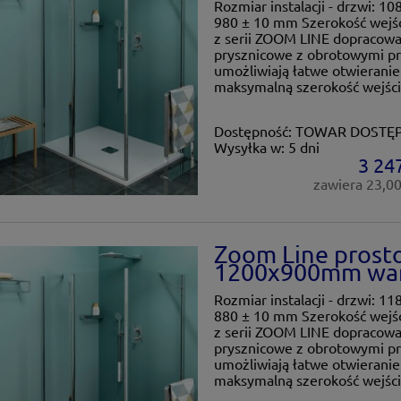
Rozmiar instalacji - drzwi: 10
980 ± 10 mm Szerokość wejśc
z serii ZOOM LINE dopracowan
prysznicowe z obrotowymi p
umożliwiają łatwe otwieranie
maksymalną szerokość wejścia
Dostępność:
TOWAR DOSTĘ
Wysyłka w:
5 dni
3 247
zawiera 23,0
Zoom Line prost
1200x900mm war
Rozmiar instalacji - drzwi: 11
880 ± 10 mm Szerokość wejśc
z serii ZOOM LINE dopracowan
prysznicowe z obrotowymi p
umożliwiają łatwe otwieranie
maksymalną szerokość wejścia