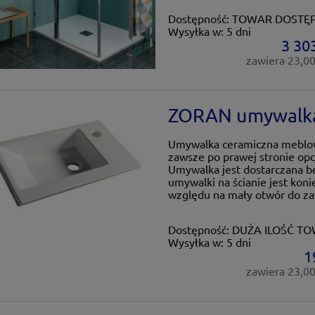
Dostępność:
TOWAR DOSTĘ
Wysyłka w:
5 dni
3 303
zawiera 23,0
ZORAN umywalka
Umywalka ceramiczna meblow
zawsze po prawej stronie opcj
Umywalka jest dostarczana b
umywalki na ścianie jest koni
względu na mały otwór do za
Dostępność:
DUŻA ILOŚĆ T
Wysyłka w:
5 dni
1
zawiera 23,0