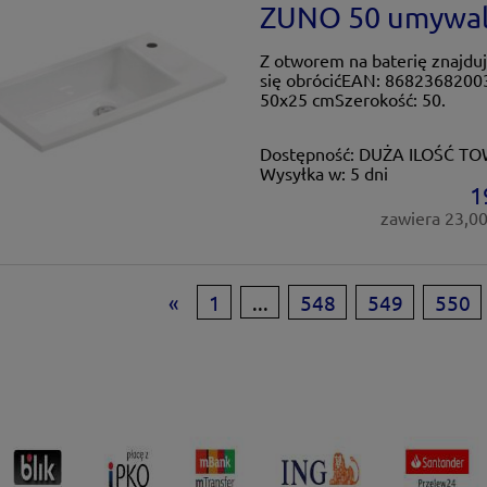
ZUNO 50 umywal
Z otworem na baterię znajdu
się obrócićEAN: 8682368200
50x25 cmSzerokość: 50.
Dostępność:
DUŻA ILOŚĆ T
Wysyłka w:
5 dni
1
zawiera 23,0
«
1
...
548
549
550