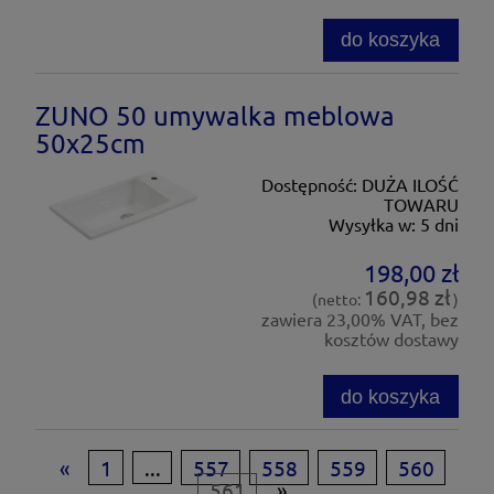
do koszyka
ZUNO 50 umywalka meblowa
50x25cm
Dostępność:
DUŻA ILOŚĆ
TOWARU
Wysyłka w:
5 dni
198,00 zł
160,98 zł
(netto:
)
zawiera 23,00% VAT, bez
kosztów dostawy
do koszyka
«
1
...
557
558
559
560
561
»