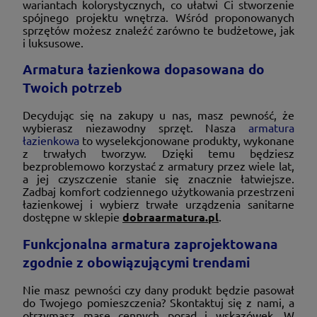
wariantach kolorystycznych, co ułatwi Ci stworzenie
spójnego projektu wnętrza. Wśród proponowanych
sprzętów możesz znaleźć zarówno te budżetowe, jak
i luksusowe.
Armatura łazienkowa dopasowana do
Twoich potrzeb
Decydując się na zakupy u nas, masz pewność, że
wybierasz niezawodny sprzęt. Nasza
armatura
łazienkowa
to wyselekcjonowane produkty, wykonane
z trwałych tworzyw. Dzięki temu będziesz
bezproblemowo korzystać z armatury przez wiele lat,
a jej czyszczenie stanie się znacznie łatwiejsze.
Zadbaj komfort codziennego użytkowania przestrzeni
łazienkowej i wybierz trwałe urządzenia sanitarne
dostępne w sklepie
dobraarmatura.pl
.
Funkcjonalna armatura zaprojektowana
zgodnie z obowiązującymi trendami
Nie masz pewności czy dany produkt będzie pasował
do Twojego pomieszczenia? Skontaktuj się z nami, a
otrzymasz masę cennych porad i wskazówek. W