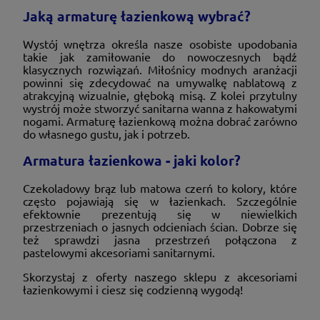
Jaką armaturę łazienkową wybrać?
Wystój wnętrza określa nasze osobiste upodobania
takie jak zamiłowanie do nowoczesnych bądź
klasycznych rozwiązań. Miłośnicy modnych aranżacji
powinni się zdecydować na umywalkę nablatową z
atrakcyjną wizualnie, głęboką misą. Z kolei przytulny
wystrój może stworzyć sanitarna wanna z hakowatymi
nogami. Armaturę łazienkową można dobrać zarówno
do własnego gustu, jak i potrzeb.
Armatura łazienkowa - jaki kolor?
Czekoladowy brąz lub matowa czerń to kolory, które
często pojawiają się w łazienkach. Szczególnie
efektownie prezentują się w niewielkich
przestrzeniach o jasnych odcieniach ścian. Dobrze się
też sprawdzi jasna przestrzeń połączona z
pastelowymi akcesoriami sanitarnymi.
Skorzystaj z oferty naszego sklepu z akcesoriami
łazienkowymi i ciesz się codzienną wygodą!