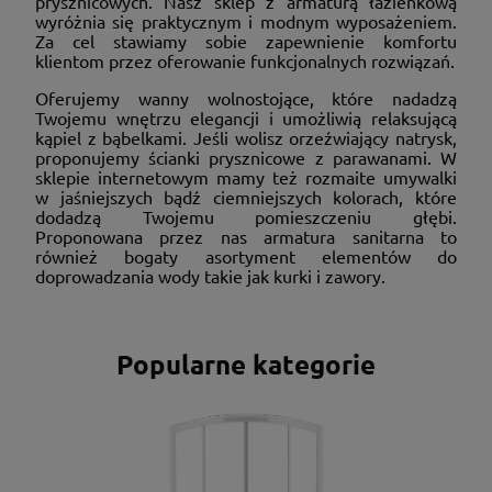
prysznicowych. Nasz sklep z armaturą łazienkową
wyróżnia się praktycznym i modnym wyposażeniem.
Za cel stawiamy sobie zapewnienie komfortu
klientom przez oferowanie funkcjonalnych rozwiązań.
Oferujemy wanny wolnostojące, które nadadzą
Twojemu wnętrzu elegancji i umożliwią relaksującą
kąpiel z bąbelkami. Jeśli wolisz orzeźwiający natrysk,
proponujemy ścianki prysznicowe z parawanami. W
sklepie internetowym mamy też rozmaite umywalki
w jaśniejszych bądź ciemniejszych kolorach, które
dodadzą Twojemu pomieszczeniu głębi.
Proponowana przez nas armatura sanitarna to
również bogaty asortyment elementów do
doprowadzania wody takie jak kurki i zawory.
Popularne kategorie