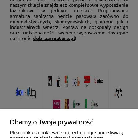
naszym sklepie znajdziesz kompleksowe wyposażenie
łazienkowe w jednym miejscu! Proponowana
armatura sanitarna będzie pasowała zarówno do
minimalistycznych, skandynawskich, glamour, jak i
industrialnych wnętrz. Postaw na doskonały design
oraz funkcjonalność i wybierz wyposażenie dostępne
na stronie
dobraarmatura.pl
!
Dbamy o Twoją prywatność
Pliki cookies i pokrewne im technologie umożliwiają
poprawne działanie strony i pomagają nam