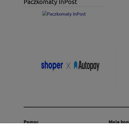
Paczkomaty InPost
Pomoc
Moje kon