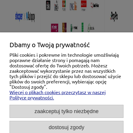
Dbamy o Twoją prywatność
Pliki cookies i pokrewne im technologie umożliwiają
poprawne działanie strony i pomagają nam
Pomoc
dostosować ofertę do Twoich potrzeb. Możesz
zaakceptować wykorzystanie przez nas wszystkich
tych plików i przejść do sklepu lub dostosować użycie
Moje konto
plików do swoich preferencji, wybierając opcję
"Dostosuj zgody".
Więcej o plikach cookies przeczytasz w naszej
Płatności i dostawa
Polityce prywatności.
O nas
zaakceptuj tylko niezbędne
dostosuj zgody
Michał Niedźwiecki Dobra Armatura, ul. Krakowska