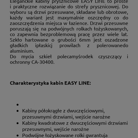
Eleganckie kabiny prysznicowe EASY LINE to proste
i praktyczne rozwiązanie do strefy prysznicowej. Do
wyboru są drzwi przesuwane, składane lub obrotowe,
każdy wariant jest maxymalnie oszczędny co do
zaoszczędzenia miejsca w łazience. Drzwi przesuwne
poruszają się na podwójnych rolkach łożyskowanych,
co zapewnia bezproblemową pracę przez wiele lat.
Szkło hartowane o grubości 6mm jest oszadzone
gładkich ipłaskicj prowilach z polerowanedo
aluminium.
Do mycia szkieł polecamyśrodek czyszczący i
ochronny CA-30400.
Charakterystyka kabin EASY LINE:
Kabiny półokrągłe z dwuczęściowymi,
przesuwnymi drzwiami, wejście narożne
Kabiny kwadratowe z dwuczęściowymi drzwiami
przesuwnymi, wejście narożne
Podwójne łożyskowane rolki gwrantuja