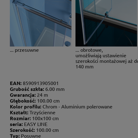
... przesuwne
... obrotowe,
umożliwiają ustawienie
szerokości montażowej aż d
140 mm
EAN:
8590913905001
Grubość szkła:
6.00 mm
Gwarancja:
24 m
Głębokość:
100.00 cm
Kolor profilu:
Chrom - Aluminium polerowane
Kształt:
Trzyścienne
Rozmiar:
100x100 cm
seria:
EASY LINE
Szerokość:
100.00 cm
Typ:
Posuwne