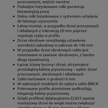
przesuwnymi, wejście narożne
Podwójne łożyskowane rolki gwrantuja
bezawaryjną pracę
Dolne rolki łożyskowane z systemem uchylania
do łatwego czyszczenia
Łatwy montaż, w przypadku drzwi przesywnych
i składanych z tolerancją 20 mm poprzez
regulację szyby w profilu
Drzwi obrotowe umożliwiają ustawienie
szerokości zabudowy w zakresie do 140 mm
W przypadku drzwi obrotowych szkło jest
montowane w zawiasie obrotowym, z bardzo
długa żywotnością
Łącząc ścianę boczną i drzwi, otrzymujesz
prostokątną kabinę prysznicową – wybór drzwi
przesuwnych, obrotowych i składanych
Szkło hartowane o grubości 6 mm
W wybranych modelach do wyboru szkło BRICK
Polerowane profile aluminiowe podkreślają
elegancję kabiny prysznicowej
Dzięki profilowi dylatacyjnemu EL825 wymiar
montażowy drzwi do wnęki można zwiększyć
z każdej strony o 25 mm, łącznie o 50 mm