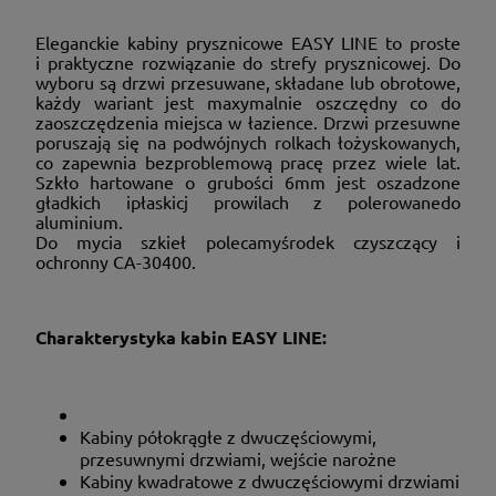
Eleganckie kabiny prysznicowe EASY LINE to proste
i praktyczne rozwiązanie do strefy prysznicowej. Do
wyboru są drzwi przesuwane, składane lub obrotowe,
każdy wariant jest maxymalnie oszczędny co do
zaoszczędzenia miejsca w łazience. Drzwi przesuwne
poruszają się na podwójnych rolkach łożyskowanych,
co zapewnia bezproblemową pracę przez wiele lat.
Szkło hartowane o grubości 6mm jest oszadzone
gładkich ipłaskicj prowilach z polerowanedo
aluminium.
Do mycia szkieł polecamyśrodek czyszczący i
ochronny CA-30400.
Charakterystyka kabin EASY LINE:
Kabiny półokrągłe z dwuczęściowymi,
przesuwnymi drzwiami, wejście narożne
Kabiny kwadratowe z dwuczęściowymi drzwiami