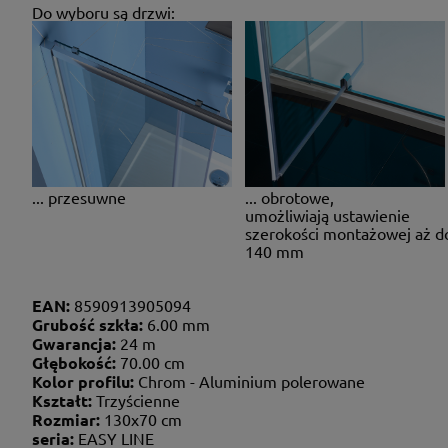
Do wyboru są drzwi:
... przesuwne
... obrotowe,
umożliwiają ustawienie
szerokości montażowej aż d
140 mm
EAN:
8590913905094
Grubość szkła:
6.00 mm
Gwarancja:
24 m
Głębokość:
70.00 cm
Kolor profilu:
Chrom - Aluminium polerowane
Kształt:
Trzyścienne
Rozmiar:
130x70 cm
seria:
EASY LINE