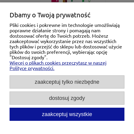
Dbamy o Twoją prywatność
Pliki cookies i pokrewne im technologie umożliwiają
poprawne działanie strony i pomagają nam
Pomoc
dostosować ofertę do Twoich potrzeb. Możesz
zaakceptować wykorzystanie przez nas wszystkich
tych plików i przejść do sklepu lub dostosować użycie
Moje konto
plików do swoich preferencji, wybierając opcję
"Dostosuj zgody".
Więcej o plikach cookies przeczytasz w naszej
Płatności i dostawa
Polityce prywatności.
O nas
zaakceptuj tylko niezbędne
dostosuj zgody
Michał Niedźwiecki Dobra Armatura, ul. Krakowska
28d/5, 71-021 Szczecin, woj. zachodniopomorskie,
NIP: 6721768993, REGON: 320475907
zaakceptuj wszystkie
Tel.:
697476240
pon. - pt. 08:00-18:00 |
Mail:
kontakt@dobraarmatura.pl