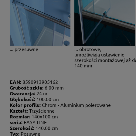
... przesuwne
... obrotowe,
umożliwiają ustawienie
szerokości montażowej aż d
140 mm
EAN:
8590913905162
Grubość szkła:
6.00 mm
Gwarancja:
24 m
Głębokość:
100.00 cm
Kolor profilu:
Chrom - Aluminium polerowane
Kształt:
Trzyścienne
Rozmiar:
140x100 cm
seria:
EASY LINE
Szerokość:
140.00 cm
Typ:
Posuwne