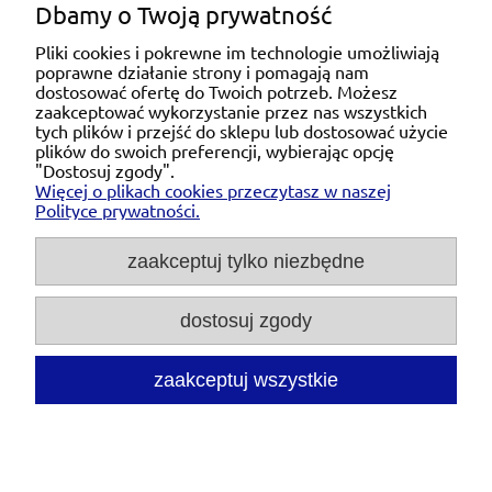
Dbamy o Twoją prywatność
Pliki cookies i pokrewne im technologie umożliwiają
poprawne działanie strony i pomagają nam
Pomoc
dostosować ofertę do Twoich potrzeb. Możesz
zaakceptować wykorzystanie przez nas wszystkich
tych plików i przejść do sklepu lub dostosować użycie
Moje konto
plików do swoich preferencji, wybierając opcję
"Dostosuj zgody".
Więcej o plikach cookies przeczytasz w naszej
Płatności i dostawa
Polityce prywatności.
O nas
zaakceptuj tylko niezbędne
dostosuj zgody
Michał Niedźwiecki Dobra Armatura, ul. Krakowska
28d/5, 71-021 Szczecin, woj. zachodniopomorskie,
NIP: 6721768993, REGON: 320475907
zaakceptuj wszystkie
Tel.:
697476240
pon. - pt. 08:00-18:00 |
Mail:
kontakt@dobraarmatura.pl
pokaż pełną wersję strony