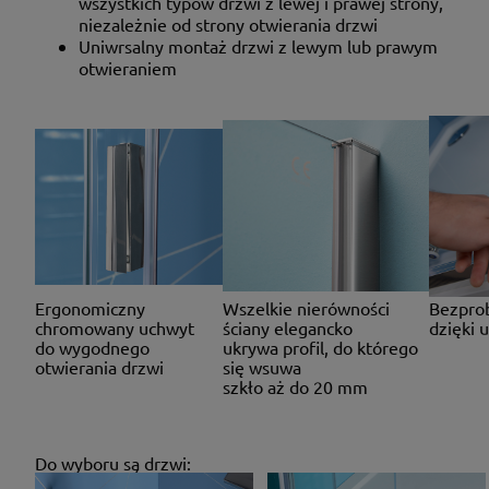
wszystkich typów drzwi z lewej i prawej strony,
niezależnie od strony otwierania drzwi
Uniwrsalny montaż drzwi z lewym lub prawym
otwieraniem
Ergonomiczny
Wszelkie nierówności
Bezprob
chromowany uchwyt
ściany elegancko
dzięki 
do wygodnego
ukrywa profil, do którego
otwierania drzwi
się wsuwa
szkło aż do 20 mm
Do wyboru są drzwi: