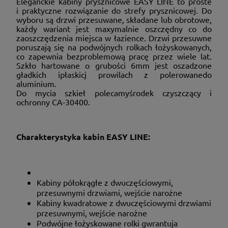
Eleganckie kabiny prysznicowe EASY LINE to proste
i praktyczne rozwiązanie do strefy prysznicowej. Do
wyboru są drzwi przesuwane, składane lub obrotowe,
każdy wariant jest maxymalnie oszczędny co do
zaoszczędzenia miejsca w łazience. Drzwi przesuwne
poruszają się na podwójnych rolkach łożyskowanych,
co zapewnia bezproblemową pracę przez wiele lat.
Szkło hartowane o grubości 6mm jest oszadzone
gładkich ipłaskicj prowilach z polerowanedo
aluminium.
Do mycia szkieł polecamyśrodek czyszczący i
ochronny CA-30400.
Charakterystyka kabin EASY LINE:
Kabiny półokrągłe z dwuczęściowymi,
przesuwnymi drzwiami, wejście narożne
Kabiny kwadratowe z dwuczęściowymi drzwiami
przesuwnymi, wejście narożne
Podwójne łożyskowane rolki gwrantuja