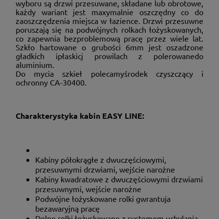
wyboru są drzwi przesuwane, składane lub obrotowe,
każdy wariant jest maxymalnie oszczędny co do
zaoszczędzenia miejsca w łazience. Drzwi przesuwne
poruszają się na podwójnych rolkach łożyskowanych,
co zapewnia bezproblemową pracę przez wiele lat.
Szkło hartowane o grubości 6mm jest oszadzone
gładkich ipłaskicj prowilach z polerowanedo
aluminium.
Do mycia szkieł polecamyśrodek czyszczący i
ochronny CA-30400.
Charakterystyka kabin EASY LINE:
Kabiny półokrągłe z dwuczęściowymi,
przesuwnymi drzwiami, wejście narożne
Kabiny kwadratowe z dwuczęściowymi drzwiami
przesuwnymi, wejście narożne
Podwójne łożyskowane rolki gwrantuja
bezawaryjną pracę
Dolne rolki łożyskowane z systemem uchylania