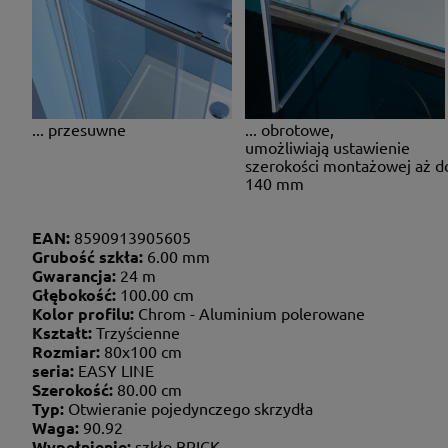
... przesuwne
... obrotowe,
umożliwiają ustawienie
szerokości montażowej aż d
140 mm
EAN:
8590913905605
Grubość szkła:
6.00 mm
Gwarancja:
24 m
Głębokość:
100.00 cm
Kolor profilu:
Chrom - Aluminium polerowane
Kształt:
Trzyścienne
Rozmiar:
80x100 cm
seria:
EASY LINE
Szerokość:
80.00 cm
Typ:
Otwieranie pojedynczego skrzydła
Waga:
90.92
Wypełnienie:
szkło BRICK