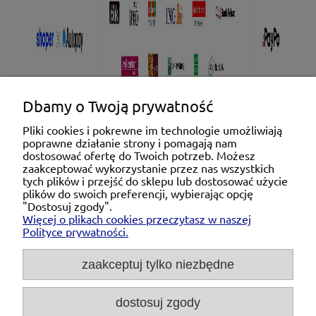
Dbamy o Twoją prywatność
Pliki cookies i pokrewne im technologie umożliwiają
poprawne działanie strony i pomagają nam
Pomoc
dostosować ofertę do Twoich potrzeb. Możesz
zaakceptować wykorzystanie przez nas wszystkich
tych plików i przejść do sklepu lub dostosować użycie
Moje konto
plików do swoich preferencji, wybierając opcję
"Dostosuj zgody".
Więcej o plikach cookies przeczytasz w naszej
Płatności i dostawa
Polityce prywatności.
O nas
zaakceptuj tylko niezbędne
dostosuj zgody
Michał Niedźwiecki Dobra Armatura, ul. Krakowska