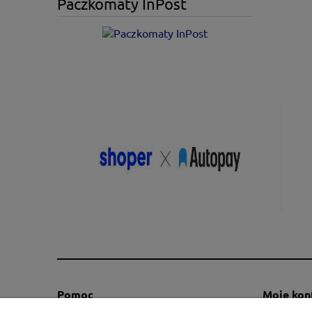
Paczkomaty InPost
Pomoc
Moje kon