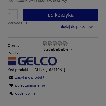
bez 23,00% VAT i kosztów dostawy
do koszyka
opakowanie
dodaj do przechowalni
Ocena:
Producent:
Kod produktu:
GNN6 [16247061]
zapytaj o produkt
poleć znajomemu
dodaj opinię