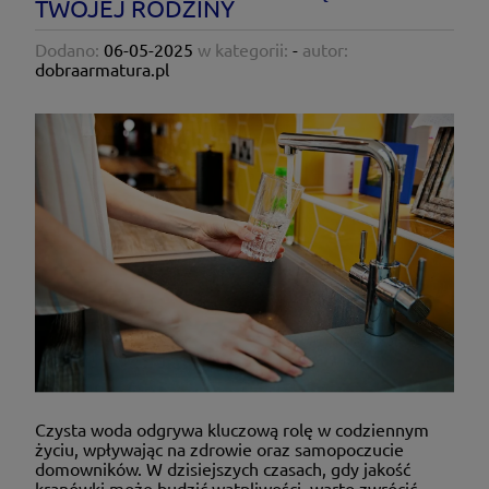
TWOJEJ RODZINY
Dodano:
06-05-2025
w kategorii:
-
autor:
dobraarmatura.pl
Czysta woda odgrywa kluczową rolę w codziennym
życiu, wpływając na zdrowie oraz samopoczucie
domowników. W dzisiejszych czasach, gdy jakość
kranówki może budzić wątpliwości, warto zwrócić