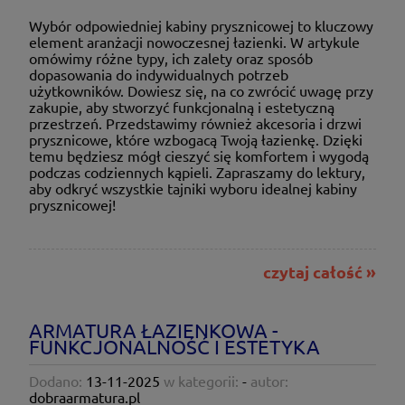
Wybór odpowiedniej kabiny prysznicowej to kluczowy
element aranżacji nowoczesnej łazienki. W artykule
omówimy różne typy, ich zalety oraz sposób
dopasowania do indywidualnych potrzeb
użytkowników. Dowiesz się, na co zwrócić uwagę przy
zakupie, aby stworzyć funkcjonalną i estetyczną
przestrzeń. Przedstawimy również akcesoria i drzwi
prysznicowe, które wzbogacą Twoją łazienkę. Dzięki
temu będziesz mógł cieszyć się komfortem i wygodą
podczas codziennych kąpieli. Zapraszamy do lektury,
aby odkryć wszystkie tajniki wyboru idealnej kabiny
prysznicowej!
czytaj całość »
ARMATURA ŁAZIENKOWA -
FUNKCJONALNOŚĆ I ESTETYKA
Dodano:
13-11-2025
w kategorii:
-
autor:
dobraarmatura.pl