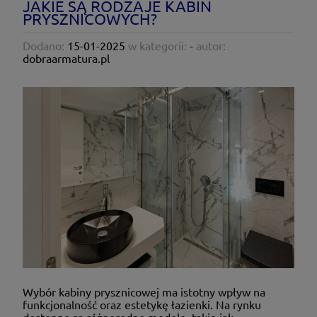
JAKIE SĄ RODZAJE KABIN
PRYSZNICOWYCH?
Dodano:
15-01-2025
w kategorii:
-
autor:
dobraarmatura.pl
Wybór kabiny prysznicowej ma istotny wpływ na
funkcjonalność oraz estetykę łazienki. Na rynku
dostępne są różnorodne modele, takie jak