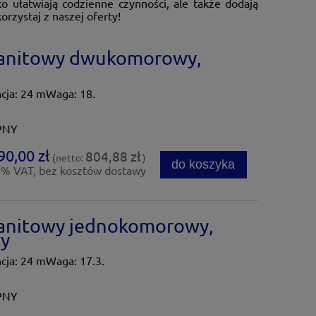
 ułatwiają codzienne czynności, ale także dodają
rzystaj z naszej oferty!
anitowy dwukomorowy,
ja: 24 mWaga: 18.
PNY
90,00 zł
804,88 zł
(netto:
)
do koszyka
0% VAT, bez kosztów dostawy
anitowy jednokomorowy,
y
ja: 24 mWaga: 17.3.
PNY