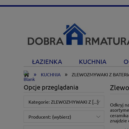
ŁAZIENKA
KUCHNIA
O
»
»
KUCHNIA
ZLEWOZMYWAKI Z BATERI
Opcje przeglądania
Zlewo
Kategorie: ZLEWOZMYWAKI Z [...]
Odkryj n
asortyme
ceramika
Producent: (wybierz)
znajdzie