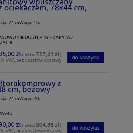
anitowy wpuszczany
 ociekaczem, 78x44 cm,
ja: 24 mWaga: 16.
SOWO NIEDOSTĘPNY - ZAPYTAJ
ZACJI
95,00 zł
727,64 zł
(netto:
)
do koszyka
0% VAT, bez kosztów dostawy
łtorakomorowy z
48 cm, beżowy
ja: 24 mWaga: 20.
OWARU
90,00 zł
804,88 zł
(netto:
)
do koszyka
0% VAT, bez kosztów dostawy