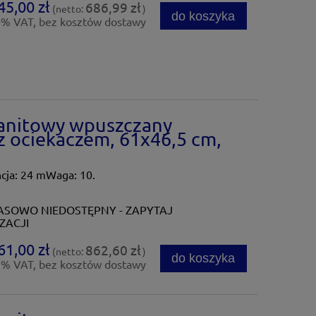
45,00 zł
686,99 zł
(netto:
)
do koszyka
0% VAT, bez kosztów dostawy
anitowy wpuszczany
 ociekaczem, 61x46,5 cm,
ja: 24 mWaga: 10.
SOWO NIEDOSTĘPNY - ZAPYTAJ
ZACJI
61,00 zł
862,60 zł
(netto:
)
do koszyka
3% VAT, bez kosztów dostawy