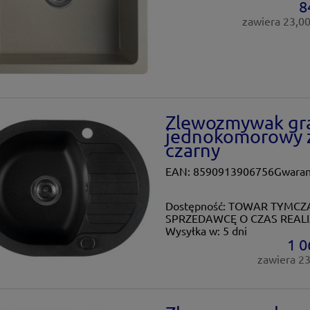
8
zawiera 23,0
Zlewozmywak gr
jednokomorowy z
czarny
EAN: 8590913906756Gwaranc
Dostępność:
TOWAR TYMCZA
SPRZEDAWCĘ O CZAS REALI
Wysyłka w:
5 dni
1 0
zawiera 2