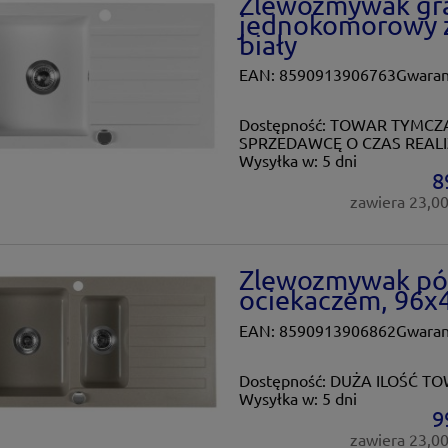
Zlewozmywak gr
jednokomorowy z
biały
EAN: 8590913906763Gwaranc
Dostępność:
TOWAR TYMCZA
SPRZEDAWCĘ O CZAS REALI
Wysyłka w:
5 dni
8
zawiera 23,0
Zlewozmywak pó
ociekaczem, 96x
EAN: 8590913906862Gwaranc
Dostępność:
DUŻA ILOŚĆ T
Wysyłka w:
5 dni
9
zawiera 23,0