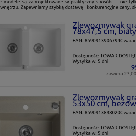
e modele są zaprojektowane w praktyczny sposób — nie tylko
 wnętrzu. Zapewniamy szybką dostawę i konkurencyjne ceny, sko
Zlewozmywak gr
78x47,5 cm, biały
EAN: 8590913906794Gwaranc
Dostępność:
TOWAR DOSTĘ
Wysyłka w:
5 dni
9
zawiera 23,0
Zlewozmywak gr
53x50 cm, beżow
EAN: 8590913898020Gwaranc
Dostępność:
TOWAR DOSTĘ
Wysyłka w:
5 dni