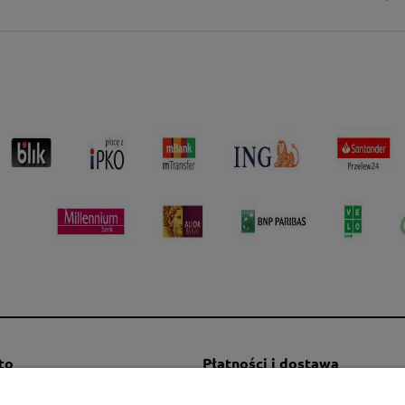
to
Płatności i dostawa
mówienia
Formy płatności