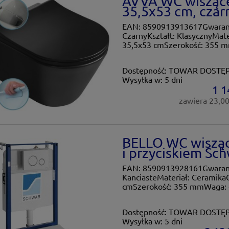
AVVA WC wiszące 
35,5x53 cm, czar
EAN: 8590913913617Gwarancj
CzarnyKształt: KlasycznyMate
35,5x53 cmSzerokość: 355 
Dostępność:
TOWAR DOSTĘ
Wysyłka w:
5 dni
1 1
zawiera 23,0
BELLO WC wisząc
i przyciskiem Sch
EAN: 8590913928161Gwarancja
KanciasteMateriał: Ceramika
cmSzerokość: 355 mmWaga: 
Dostępność:
TOWAR DOSTĘ
Wysyłka w:
5 dni