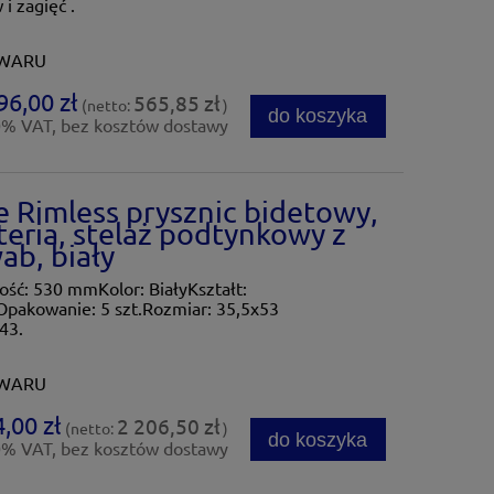
i zagięć .
OWARU
96,00 zł
565,85 zł
(netto:
)
do koszyka
0% VAT, bez kosztów dostawy
 Rimless prysznic bidetowy,
eria, stelaż podtynkowy z
ab, biały
ć: 530 mmKolor: BiałyKształt:
Opakowanie: 5 szt.Rozmiar: 35,5x53
43.
OWARU
,00 zł
2 206,50 zł
(netto:
)
do koszyka
0% VAT, bez kosztów dostawy