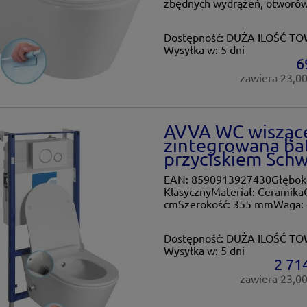
zbędnych wydrążeń, otworów 
Dostępność:
DUŻA ILOŚĆ T
Wysyłka w:
5 dni
6
zawiera 23,0
AVVA WC wiszące
zintegrowana bat
przyciskiem Schw
EAN: 8590913927430Głębokoś
KlasycznyMateriał: Ceramika
cmSzerokość: 355 mmWaga: 
Dostępność:
DUŻA ILOŚĆ T
Wysyłka w:
5 dni
2 714
zawiera 23,0