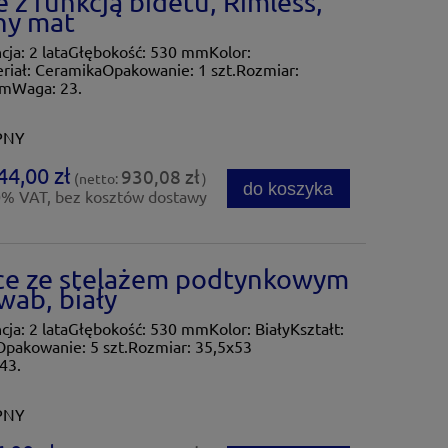
z funkcją bidetu, Rimless,
ny mat
a: 2 lataGłębokość: 530 mmKolor:
riał: CeramikaOpakowanie: 1 szt.Rozmiar:
mmWaga: 23.
PNY
44,00 zł
930,08 zł
(netto:
)
do koszyka
0% VAT, bez kosztów dostawy
e ze stelażem podtynkowym
wab, biały
: 2 lataGłębokość: 530 mmKolor: BiałyKształt:
Opakowanie: 5 szt.Rozmiar: 35,5x53
43.
PNY