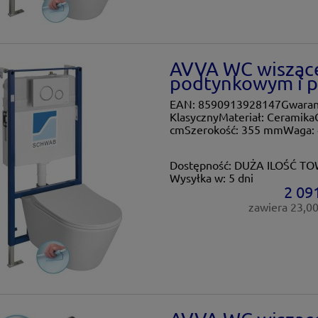
AVVA WC wiszące
podtynkowym i pr
EAN: 8590913928147Gwarancja
KlasycznyMateriał: Ceramika
cmSzerokość: 355 mmWaga: 
Dostępność:
DUŻA ILOŚĆ T
Wysyłka w:
5 dni
2 091
zawiera 23,0