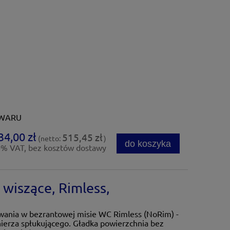
OWARU
34,00 zł
515,45 zł
(netto:
)
do koszyka
0% VAT, bez kosztów dostawy
iszące, Rimless,
iwania w bezrantowej misie WC Rimless (NoRim) -
nierza spłukującego. Gładka powierzchnia bez