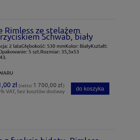
 Rimless ze stelażem
zyciskiem Schwab, biały
: 2 lataGłębokość: 530 mmKolor: BiałyKształt:
Opakowanie: 5 szt.Rozmiar: 35,5x53
43.
OWARU
,00 zł
1 700,00 zł
(netto:
)
do koszyka
0% VAT, bez kosztów dostawy