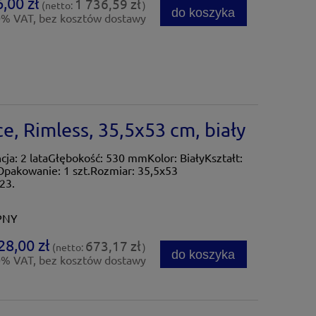
,00 zł
1 736,59 zł
(netto:
)
do koszyka
0% VAT, bez kosztów dostawy
, Rimless, 35,5x53 cm, biały
: 2 lataGłębokość: 530 mmKolor: BiałyKształt:
Opakowanie: 1 szt.Rozmiar: 35,5x53
23.
PNY
28,00 zł
673,17 zł
(netto:
)
do koszyka
0% VAT, bez kosztów dostawy