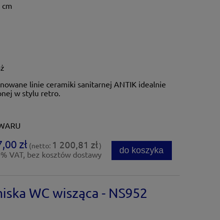
1 cm
aż
nowane linie ceramiki sanitarnej ANTIK idealnie
nej w stylu retro.
OWARU
,00 zł
1 200,81 zł
(netto:
)
do koszyka
0% VAT, bez kosztów dostawy
iska WC wisząca - NS952