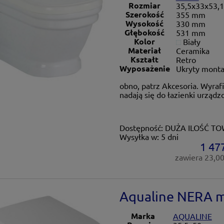
Rozmiar
35,5x33x53,
Szerokość
355 mm
Wysokość
330 mm
Głębokość
531 mm
Kolor
Biały
Materiał
Ceramika
Kształt
Retro
Wyposażenie
Ukryty mont
obno, patrz Akcesoria. Wyrafi
nadają się do łazienki urządzo
Dostępność:
DUŻA ILOŚĆ T
Wysyłka w:
5 dni
1 477
zawiera 23,0
Aqualine NERA m
Marka
AQUALINE