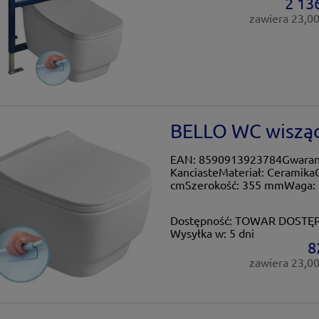
2 136
zawiera 23,0
BELLO WC wiszące
EAN: 8590913923784Gwarancja
KanciasteMateriał: Ceramika
cmSzerokość: 355 mmWaga: 
Dostępność:
TOWAR DOSTĘ
Wysyłka w:
5 dni
8
zawiera 23,0