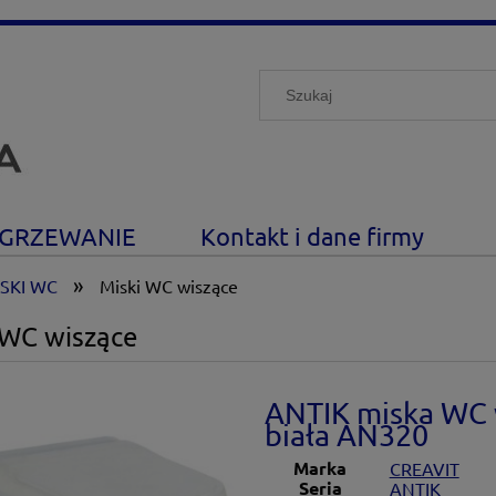
GRZEWANIE
Kontakt i dane firmy
»
SKI WC
Miski WC wiszące
 WC wiszące
ANTIK miska WC w
biała AN320
Marka
CREAVIT
Seria
ANTIK