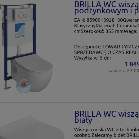
BRILLA WC wisząc
podtynkowym i pr
EAN: 8590913928130Gwarancja
KlasycznyMateriał: Ceramika
cmSzerokość: 355 mmWaga: 
Dostępność:
TOWAR TYMCZA
SPRZEDAWCĘ O CZAS REALI
Wysyłka w:
5 dni
1 849
zawiera 23,0
BRILLA WC wisząc
biały
Wisząca miska WC z techno
osobno Zalecamy bidet BRILL