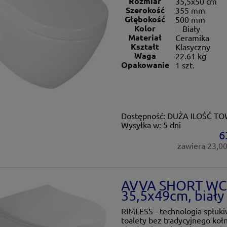
Rozmiar
35,5x50 cm
Szerokość
355 mm
Głębokość
500 mm
Kolor
Biały
Materiał
Ceramika
Kształt
Klasyczny
Waga
22.61 kg
Opakowanie
1 szt.
Dostępność:
DUŻA ILOŚĆ T
Wysyłka w:
5 dni
6
zawiera 23,0
AVVA SHORT WC w
35,5x49cm, biały
RIMLESS - technologia spłuk
toalety bez tradycyjnego koł