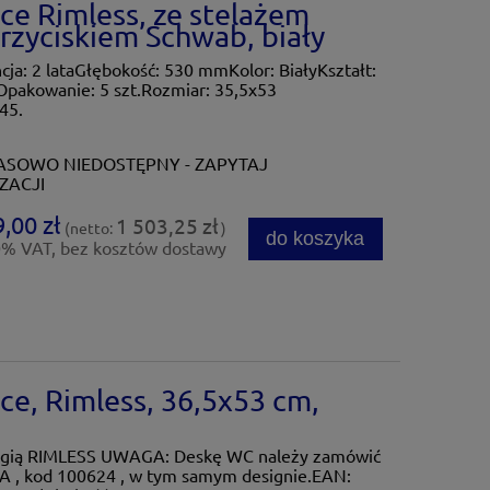
e Rimless, ze stelażem
zyciskiem Schwab, biały
: 2 lataGłębokość: 530 mmKolor: BiałyKształt:
Opakowanie: 5 szt.Rozmiar: 35,5x53
45.
SOWO NIEDOSTĘPNY - ZAPYTAJ
ZACJI
,00 zł
1 503,25 zł
(netto:
)
do koszyka
0% VAT, bez kosztów dostawy
e, Rimless, 36,5x53 cm,
logią RIMLESS UWAGA: Deskę WC należy zamówić
A , kod 100624 , w tym samym designie.EAN: