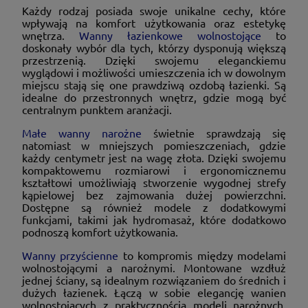
Każdy rodzaj posiada swoje unikalne cechy, które
wpływają na komfort użytkowania oraz estetykę
wnętrza.
Wanny łazienkowe wolnostojące
to
doskonały wybór dla tych, którzy dysponują większą
przestrzenią. Dzięki swojemu eleganckiemu
wyglądowi i możliwości umieszczenia ich w dowolnym
miejscu stają się one prawdziwą ozdobą łazienki. Są
idealne do przestronnych wnętrz, gdzie mogą być
centralnym punktem aranżacji.
Małe wanny narożne
świetnie sprawdzają się
natomiast w mniejszych pomieszczeniach, gdzie
każdy centymetr jest na wagę złota. Dzięki swojemu
kompaktowemu rozmiarowi i ergonomicznemu
kształtowi umożliwiają stworzenie wygodnej strefy
kąpielowej bez zajmowania dużej powierzchni.
Dostępne są również modele z dodatkowymi
funkcjami, takimi jak hydromasaż, które dodatkowo
podnoszą komfort użytkowania.
Wanny przyścienne
to kompromis między modelami
wolnostojącymi a narożnymi. Montowane wzdłuż
jednej ściany, są idealnym rozwiązaniem do średnich i
dużych łazienek. Łączą w sobie elegancję wanien
wolnostojących z praktycznością modeli narożnych,