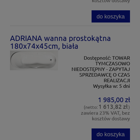
kosztów dostawy
do koszyka
ADRIANA wanna prostokątna
180x74x45cm, biała
Dostępność:
TOWAR
TYMCZASOWO
NIEDOSTĘPNY - ZAPYTAJ
SPRZEDAWCĘ O CZAS
REALIZACJI
Wysyłka w:
5 dni
1 985,00 zł
1 613,82 zł
(netto:
)
zawiera 23% VAT, bez
kosztów dostawy
do koszyka