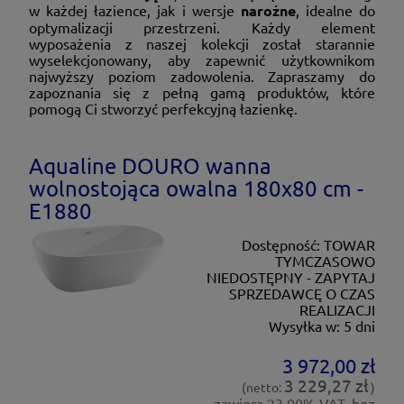
w każdej łazience, jak i wersje
narożne
, idealne do
optymalizacji przestrzeni. Każdy element
wyposażenia z naszej kolekcji został starannie
wyselekcjonowany, aby zapewnić użytkownikom
najwyższy poziom zadowolenia. Zapraszamy do
zapoznania się z pełną gamą produktów, które
pomogą Ci stworzyć perfekcyjną łazienkę.
Aqualine DOURO wanna
wolnostojąca owalna 180x80 cm -
E1880
Dostępność:
TOWAR
TYMCZASOWO
NIEDOSTĘPNY - ZAPYTAJ
SPRZEDAWCĘ O CZAS
REALIZACJI
Wysyłka w:
5 dni
3 972,00 zł
3 229,27 zł
(netto:
)
zawiera 23,00% VAT, bez