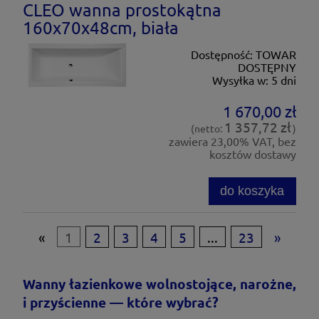
CLEO wanna prostokątna
160x70x48cm, biała
Dostępność:
TOWAR
DOSTĘPNY
Wysyłka w:
5 dni
1 670,00 zł
1 357,72 zł
(netto:
)
zawiera 23,00% VAT, bez
kosztów dostawy
do koszyka
«
1
2
3
4
5
...
23
»
Wanny łazienkowe wolnostojące, narożne,
i przyścienne — które wybrać?