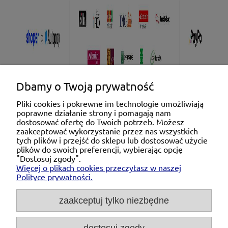
Dbamy o Twoją prywatność
Pliki cookies i pokrewne im technologie umożliwiają
poprawne działanie strony i pomagają nam
Pomoc
dostosować ofertę do Twoich potrzeb. Możesz
zaakceptować wykorzystanie przez nas wszystkich
tych plików i przejść do sklepu lub dostosować użycie
Moje konto
plików do swoich preferencji, wybierając opcję
"Dostosuj zgody".
Więcej o plikach cookies przeczytasz w naszej
Płatności i dostawa
Polityce prywatności.
O nas
zaakceptuj tylko niezbędne
dostosuj zgody