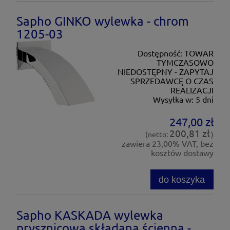
Sapho GINKO wylewka - chrom
1205-03
Dostępność:
TOWAR
TYMCZASOWO
NIEDOSTĘPNY - ZAPYTAJ
SPRZEDAWCĘ O CZAS
REALIZACJI
Wysyłka w:
5 dni
247,00 zł
200,81 zł
(netto:
)
zawiera 23,00% VAT, bez
kosztów dostawy
do koszyka
Sapho KASKADA wylewka
prysznicowa składana ścienna -