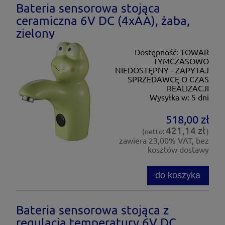
Bateria sensorowa stojąca
ceramiczna 6V DC (4xAA), żaba,
zielony
Dostępność:
TOWAR
TYMCZASOWO
NIEDOSTĘPNY - ZAPYTAJ
SPRZEDAWCĘ O CZAS
REALIZACJI
Wysyłka w:
5 dni
518,00 zł
421,14 zł
(netto:
)
zawiera 23,00% VAT, bez
kosztów dostawy
do koszyka
Bateria sensorowa stojąca z
regulacją temperatury 6V DC