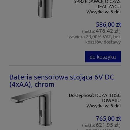
SPRZEDAWCĘ O CZAS
REALIZACJI
Wysyłka w:
5 dni
586,00 zł
476,42 zł
(netto:
)
zawiera 23,00% VAT, bez
kosztów dostawy
do koszyka
Bateria sensorowa stojąca 6V DC
(4xAA), chrom
Dostępność:
DUŻA ILOŚĆ
TOWARU
Wysyłka w:
5 dni
765,00 zł
621,95 zł
(netto:
)