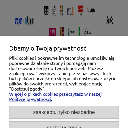
Dbamy o Twoją prywatność
Pliki cookies i pokrewne im technologie umożliwiają
poprawne działanie strony i pomagają nam
Pomoc
dostosować ofertę do Twoich potrzeb. Możesz
zaakceptować wykorzystanie przez nas wszystkich
tych plików i przejść do sklepu lub dostosować użycie
Moje konto
plików do swoich preferencji, wybierając opcję
"Dostosuj zgody".
Więcej o plikach cookies przeczytasz w naszej
Płatności i dostawa
Polityce prywatności.
O nas
zaakceptuj tylko niezbędne
dostosuj zgody