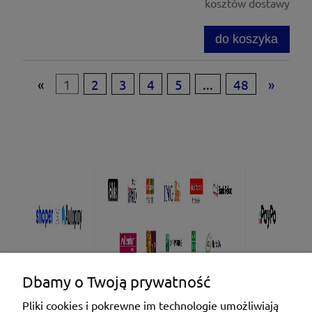
kosztów dostawy
do koszyka
«
1
2
3
4
5
...
48
»
Dbamy o Twoją prywatność
Pliki cookies i pokrewne im technologie umożliwiają