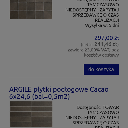
TYMCZASOWO
NIEDOSTĘPNY - ZAPYTAJ
SPRZEDAWCĘ O CZAS
REALIZACJI
Wysyłka w:
5 dni
297,00 zł
241,46 zł
(netto:
)
zawiera 23,00% VAT, bez
kosztów dostawy
do koszyka
ARGILE płytki podłogowe Cacao
6x24,6 (bal=0,5m2)
Dostępność:
TOWAR
TYMCZASOWO
NIEDOSTĘPNY - ZAPYTAJ
SPRZEDAWCĘ O CZAS
REALIZACJI