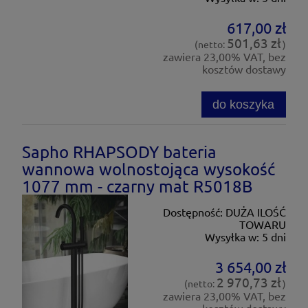
617,00 zł
501,63 zł
(netto:
)
zawiera 23,00% VAT, bez
kosztów dostawy
do koszyka
Sapho RHAPSODY bateria
wannowa wolnostojąca wysokość
1077 mm - czarny mat R5018B
Dostępność:
DUŻA ILOŚĆ
TOWARU
Wysyłka w:
5 dni
3 654,00 zł
2 970,73 zł
(netto:
)
zawiera 23,00% VAT, bez