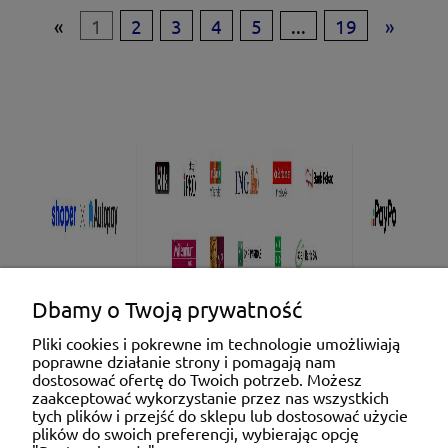
«
1
2
3
4
5
...
19
»
Dbamy o Twoją prywatność
Pliki cookies i pokrewne im technologie umożliwiają
poprawne działanie strony i pomagają nam
Pomoc
dostosować ofertę do Twoich potrzeb. Możesz
zaakceptować wykorzystanie przez nas wszystkich
tych plików i przejść do sklepu lub dostosować użycie
Moje konto
plików do swoich preferencji, wybierając opcję