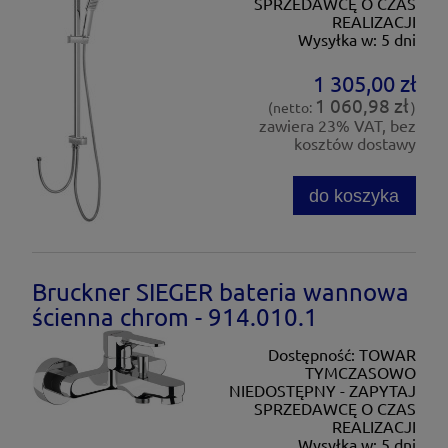
SPRZEDAWCĘ O CZAS
REALIZACJI
Wysyłka w:
5 dni
1 305,00 zł
1 060,98 zł
(netto:
)
zawiera 23% VAT, bez
kosztów dostawy
do koszyka
Bruckner SIEGER bateria wannowa
ścienna chrom - 914.010.1
Dostępność:
TOWAR
TYMCZASOWO
NIEDOSTĘPNY - ZAPYTAJ
SPRZEDAWCĘ O CZAS
REALIZACJI
Wysyłka w:
5 dni