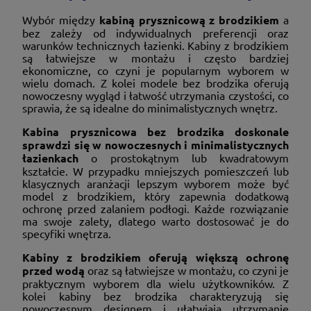
Wybór między
kabiną prysznicową z brodzikiem
a
bez zależy od indywidualnych preferencji oraz
warunków technicznych łazienki. Kabiny z brodzikiem
są łatwiejsze w montażu i często bardziej
ekonomiczne, co czyni je popularnym wyborem w
wielu domach. Z kolei modele bez brodzika oferują
nowoczesny wygląd i łatwość utrzymania czystości, co
sprawia, że są idealne do minimalistycznych wnętrz.
Kabina prysznicowa bez brodzika doskonale
sprawdzi się w nowoczesnych i minimalistycznych
łazienkach
o prostokątnym lub kwadratowym
kształcie. W przypadku mniejszych pomieszczeń lub
klasycznych aranżacji lepszym wyborem może być
model z brodzikiem, który zapewnia dodatkową
ochronę przed zalaniem podłogi. Każde rozwiązanie
ma swoje zalety, dlatego warto dostosować je do
specyfiki wnętrza.
Kabiny z brodzikiem oferują większą ochronę
przed wodą
oraz są łatwiejsze w montażu, co czyni je
praktycznym wyborem dla wielu użytkowników. Z
kolei kabiny bez brodzika charakteryzują się
nowoczesnym designem i ułatwiają utrzymanie