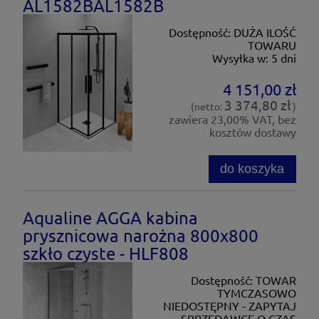
AL1582BAL1582B
Dostępność:
DUŻA ILOŚĆ
TOWARU
Wysyłka w:
5 dni
4 151,00 zł
3 374,80 zł
(netto:
)
zawiera 23,00% VAT, bez
kosztów dostawy
do koszyka
Aqualine AGGA kabina
prysznicowa narożna 800x800
szkło czyste - HLF808
Dostępność:
TOWAR
TYMCZASOWO
NIEDOSTĘPNY - ZAPYTAJ
SPRZEDAWCĘ O CZAS