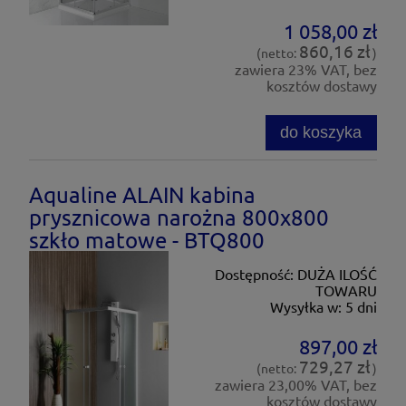
1 058,00 zł
860,16 zł
(netto:
)
zawiera 23% VAT, bez
kosztów dostawy
do koszyka
Aqualine ALAIN kabina
prysznicowa narożna 800x800
szkło matowe - BTQ800
Dostępność:
DUŻA ILOŚĆ
TOWARU
Wysyłka w:
5 dni
897,00 zł
729,27 zł
(netto:
)
zawiera 23,00% VAT, bez
kosztów dostawy