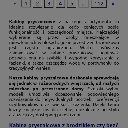
«
1
2
3
4
5
...
112
»
Kabiny prysznicowe
z naszego asortymentu to
idealne rozwiązanie dla osób ceniących sobie
funkcjonalność i oszczędność miejsca. Najczęściej
wybierane są przez osoby mieszkające w
mieszkaniach w blokach, gdzie przestrzeń łazienkowa
jest często ograniczona. Warto wówczas
zainwestować w kabinę prysznicową, ponieważ
pozwala ona na szybkie i wygodne korzystanie z
łazienki, a także oszczędza wodę w porównaniu do
tradycyjnych wanien.
Nasze kabiny prysznicowe doskonale sprawdzają
się jednak w różnorodnych wnętrzach, od małych
mieszkań po przestronne domy
. Szeroki wybór
modeli umożliwia dopasowanie odpowiedniego
rozwiązania do indywidualnych potrzeb i preferencji
użytkowników oraz wielkości łazienki. Dzięki temu
każdy znajdzie coś dla siebie, niezależnie od stylu
aranżacji czy dostępnej przestrzeni.
Kabina prysznicowa z brodzikiem czy bez?