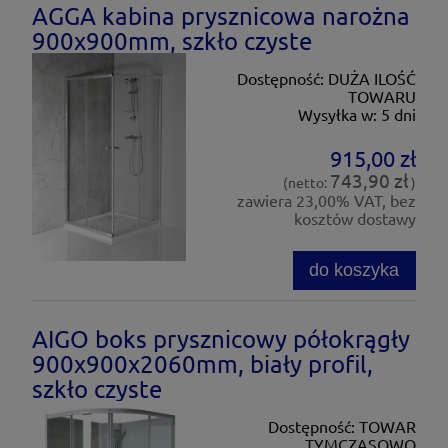
AGGA kabina prysznicowa narożna
900x900mm, szkło czyste
Dostępność:
DUŻA ILOŚĆ
TOWARU
Wysyłka w:
5 dni
915,00 zł
743,90 zł
(netto:
)
zawiera 23,00% VAT, bez
kosztów dostawy
do koszyka
AIGO boks prysznicowy półokrągły
900x900x2060mm, biały profil,
szkło czyste
Dostępność:
TOWAR
TYMCZASOWO