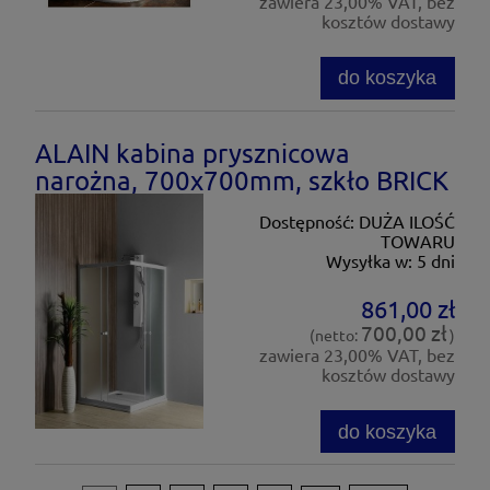
zawiera 23,00% VAT, bez
kosztów dostawy
do koszyka
ALAIN kabina prysznicowa
narożna, 700x700mm, szkło BRICK
Dostępność:
DUŻA ILOŚĆ
TOWARU
Wysyłka w:
5 dni
861,00 zł
700,00 zł
(netto:
)
zawiera 23,00% VAT, bez
kosztów dostawy
do koszyka