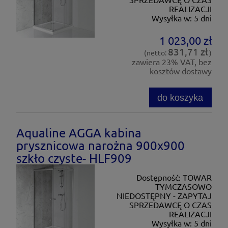
REALIZACJI
Wysyłka w:
5 dni
1 023,00 zł
831,71 zł
(netto:
)
zawiera 23% VAT, bez
kosztów dostawy
do koszyka
Aqualine AGGA kabina
prysznicowa narożna 900x900
szkło czyste- HLF909
Dostępność:
TOWAR
TYMCZASOWO
NIEDOSTĘPNY - ZAPYTAJ
SPRZEDAWCĘ O CZAS
REALIZACJI
Wysyłka w:
5 dni