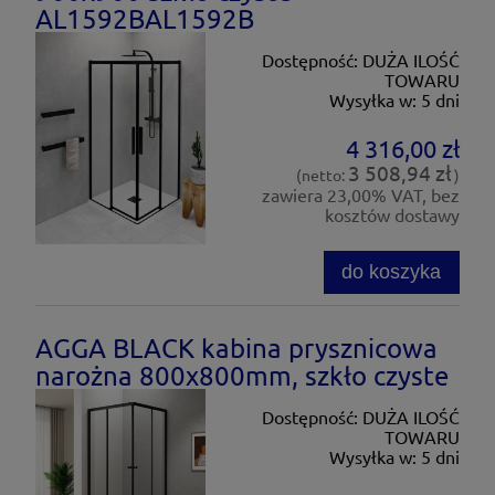
AL1592BAL1592B
Dostępność:
DUŻA ILOŚĆ
TOWARU
Wysyłka w:
5 dni
4 316,00 zł
3 508,94 zł
(netto:
)
zawiera 23,00% VAT, bez
kosztów dostawy
do koszyka
AGGA BLACK kabina prysznicowa
narożna 800x800mm, szkło czyste
Dostępność:
DUŻA ILOŚĆ
TOWARU
Wysyłka w:
5 dni