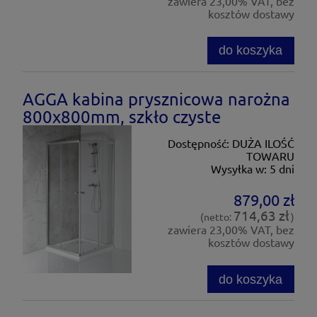
zawiera 23,00% VAT, bez
kosztów dostawy
do koszyka
AGGA kabina prysznicowa narożna
800x800mm, szkło czyste
Dostępność:
DUŻA ILOŚĆ
TOWARU
Wysyłka w:
5 dni
879,00 zł
714,63 zł
(netto:
)
zawiera 23,00% VAT, bez
kosztów dostawy
do koszyka