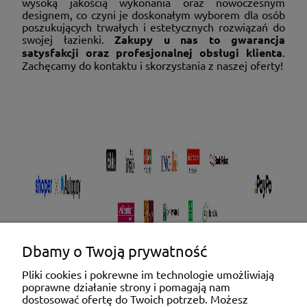
wysoką jakością wykonania oraz nowoczesnym
designem, co czyni je doskonałym wyborem dla osób
poszukujących trwałych i estetycznych rozwiązań do
swojej łazienki.
Zakupy u nas to gwarancja
satysfakcji oraz profesjonalnej obsługi klienta
.
Zachęcamy do kontaktu i skorzystania z naszej oferty!
Dbamy o Twoją prywatność
Pliki cookies i pokrewne im technologie umożliwiają
poprawne działanie strony i pomagają nam
Pomoc
dostosować ofertę do Twoich potrzeb. Możesz