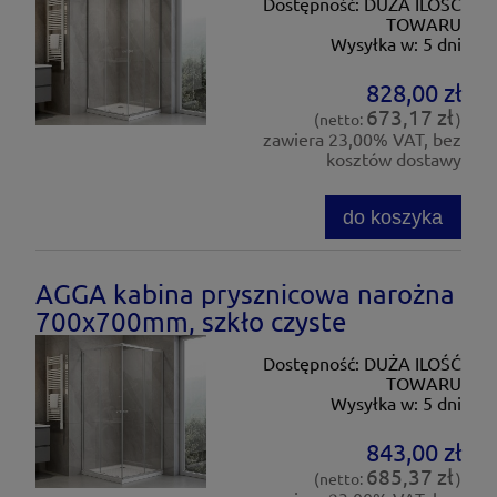
Dostępność:
DUŻA ILOŚĆ
TOWARU
Wysyłka w:
5 dni
828,00 zł
673,17 zł
(netto:
)
zawiera 23,00% VAT, bez
kosztów dostawy
do koszyka
AGGA kabina prysznicowa narożna
700x700mm, szkło czyste
Dostępność:
DUŻA ILOŚĆ
TOWARU
Wysyłka w:
5 dni
843,00 zł
685,37 zł
(netto:
)