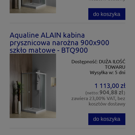
do koszyka
Aqualine ALAIN kabina
prysznicowa narożna 900x900
szkło matowe - BTQ900
Dostępność:
DUŻA ILOŚĆ
TOWARU
Wysyłka w:
5 dni
1 113,00 zł
904,88 zł
(netto:
)
zawiera 23,00% VAT, bez
kosztów dostawy
do koszyka