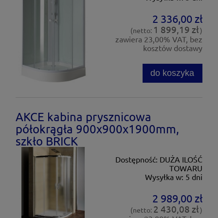
2 336,00 zł
1 899,19 zł
(netto:
)
zawiera 23,00% VAT, bez
kosztów dostawy
do koszyka
AKCE kabina prysznicowa
półokrągła 900x900x1900mm,
szkło BRICK
Dostępność:
DUŻA ILOŚĆ
TOWARU
Wysyłka w:
5 dni
2 989,00 zł
2 430,08 zł
(netto:
)