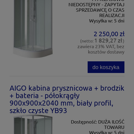
NIEDOSTĘPNY - ZAPYTAJ
SPRZEDAWCĘ O CZAS
REALIZACJI
Wysyłka w:
5 dni
2 250,00 zł
1 829,27 zł
(netto:
)
zawiera 23% VAT, bez
kosztów dostawy
do koszyka
AIGO kabina prysznicowa + brodzik
+ bateria - półokrągły
900x900x2040 mm, biały profil,
szkło czyste YB93
Dostępność:
DUŻA ILOŚĆ
TOWARU
Wysyłka w:
5 dni