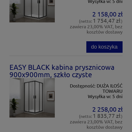
Wysyłka w:
5 dni
2 158,00 zł
1 754,47 zł
(netto:
)
zawiera 23,00% VAT, bez
kosztów dostawy
do koszyka
EASY BLACK kabina prysznicowa
900x900mm, szkło czyste
Dostępność:
DUŻA ILOŚĆ
TOWARU
Wysyłka w:
5 dni
2 258,00 zł
1 835,77 zł
(netto:
)
zawiera 23,00% VAT, bez
kosztów dostawy