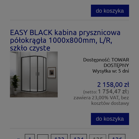
do koszyka
EASY BLACK kabina prysznicowa
półokrągła 1000x800mm, L/R,
szkło czyste
Dostępność:
TOWAR
DOSTĘPNY
Wysyłka w:
5 dni
2 158,00 zł
1 754,47 zł
(netto:
)
zawiera 23,00% VAT, bez
kosztów dostawy
do koszyka
«
1
...
133
134
135
136