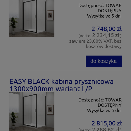
Dostępność:
TOWAR
DOSTĘPNY
Wysyłka w:
5 dni
2 748,00 zł
2 234,15 zł
(netto:
)
zawiera 23,00% VAT, bez
kosztów dostawy
do koszyka
EASY BLACK kabina prysznicowa
1300x900mm wariant L/P
Dostępność:
TOWAR
DOSTĘPNY
Wysyłka w:
5 dni
2 815,00 zł
2 288,62 zł
(netto:
)