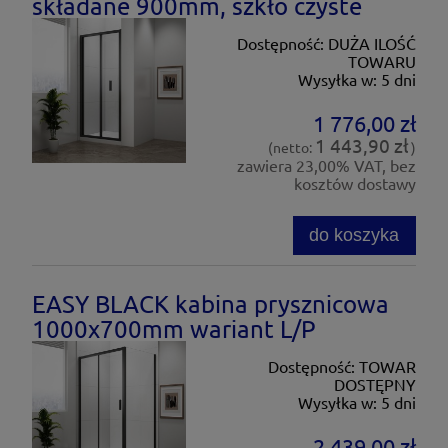
składane 900mm, szkło czyste
Dostępność:
DUŻA ILOŚĆ
TOWARU
Wysyłka w:
5 dni
1 776,00 zł
1 443,90 zł
(netto:
)
zawiera 23,00% VAT, bez
kosztów dostawy
do koszyka
EASY BLACK kabina prysznicowa
1000x700mm wariant L/P
Dostępność:
TOWAR
DOSTĘPNY
Wysyłka w:
5 dni
2 439,00 zł