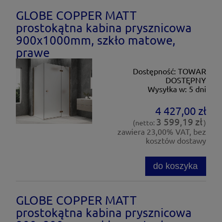
GLOBE COPPER MATT
prostokątna kabina prysznicowa
900x1000mm, szkło matowe,
prawe
Dostępność:
TOWAR
DOSTĘPNY
Wysyłka w:
5 dni
4 427,00 zł
3 599,19 zł
(netto:
)
zawiera 23,00% VAT, bez
kosztów dostawy
do koszyka
GLOBE COPPER MATT
prostokątna kabina prysznicowa