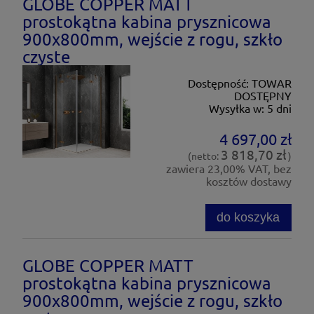
GLOBE COPPER MATT
prostokątna kabina prysznicowa
900x800mm, wejście z rogu, szkło
czyste
Dostępność:
TOWAR
DOSTĘPNY
Wysyłka w:
5 dni
4 697,00 zł
3 818,70 zł
(netto:
)
zawiera 23,00% VAT, bez
kosztów dostawy
do koszyka
GLOBE COPPER MATT
prostokątna kabina prysznicowa
900x800mm, wejście z rogu, szkło