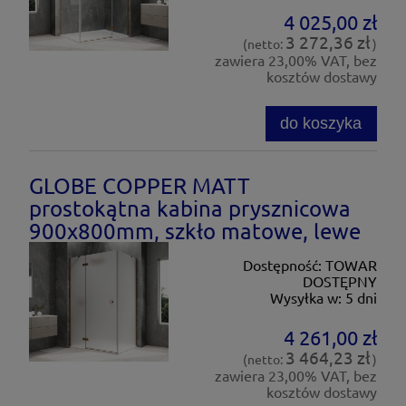
4 025,00 zł
3 272,36 zł
(netto:
)
zawiera 23,00% VAT, bez
kosztów dostawy
do koszyka
GLOBE COPPER MATT
prostokątna kabina prysznicowa
900x800mm, szkło matowe, lewe
Dostępność:
TOWAR
DOSTĘPNY
Wysyłka w:
5 dni
4 261,00 zł
3 464,23 zł
(netto:
)
zawiera 23,00% VAT, bez
kosztów dostawy