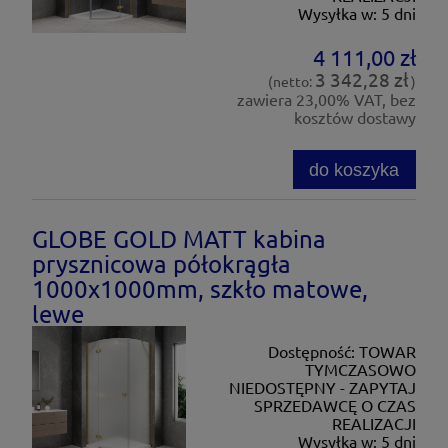
Wysyłka w:
5 dni
4 111,00 zł
3 342,28 zł
(netto:
)
zawiera 23,00% VAT, bez
kosztów dostawy
do koszyka
GLOBE GOLD MATT kabina
prysznicowa półokrągła
1000x1000mm, szkło matowe,
lewe
Dostępność:
TOWAR
TYMCZASOWO
NIEDOSTĘPNY - ZAPYTAJ
SPRZEDAWCĘ O CZAS
REALIZACJI
Wysyłka w:
5 dni