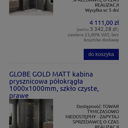
REALIZACJI
Wysyłka w:
5 dni
4 111,00 zł
3 342,28 zł
(netto:
)
zawiera 23,00% VAT, bez
kosztów dostawy
do koszyka
GLOBE GOLD MATT kabina
prysznicowa półokrągła
1000x1000mm, szkło czyste,
prawe
Dostępność:
TOWAR
TYMCZASOWO
NIEDOSTĘPNY - ZAPYTAJ
SPRZEDAWCĘ O CZAS
REALIZACJI