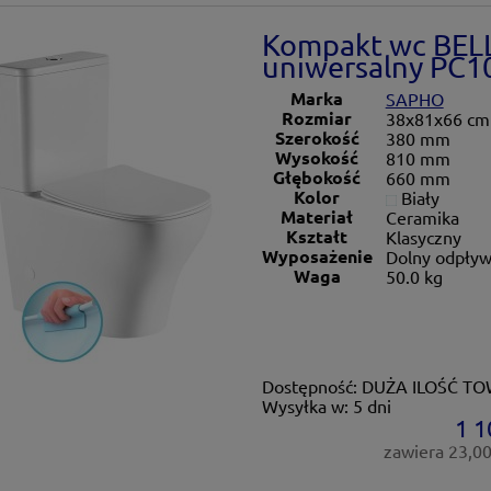
Kompakt wc BELL
uniwersalny PC
Marka
SAPHO
Rozmiar
38x81x66 cm
Szerokość
380 mm
Wysokość
810 mm
Głębokość
660 mm
Kolor
Biały
Materiał
Ceramika
Kształt
Klasyczny
Wyposażenie
Dolny odpływ
Waga
50.0 kg
Dostępność:
DUŻA ILOŚĆ T
Wysyłka w:
5 dni
1 1
zawiera 23,0