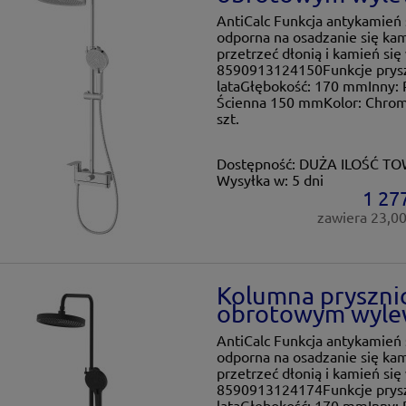
AntiCalc Funkcja antykamień 
odporna na osadzanie się kam
przetrzeć dłonią i kamień si
8590913124150Funkcje prysz
lataGłębokość: 170 mmInny: 
Ścienna 150 mmKolor: Chrom
szt.
Dostępność:
DUŻA ILOŚĆ T
Wysyłka w:
5 dni
1 277
zawiera 23,0
Kolumna pryszni
obrotowym wylew
AntiCalc Funkcja antykamień 
odporna na osadzanie się kam
przetrzeć dłonią i kamień si
8590913124174Funkcje prysz
lataGłębokość: 170 mmInny: 