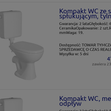
Kompakt WC ze 
spłukującym, tyl
Gwarancja: 2 lataGłębokość: 
CeramikaOpakowanie: 2 szt.R
mmWaga: 19.
Dostępność:
TOWAR TYMCZA
SPRZEDAWCĘ O CZAS REALI
Wysyłka w:
5 dni
4
zawiera 2
Kompakt WC, mec
odpływ
Gwarancja: 2 lataGłębokość: 