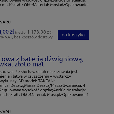
 matKształt: ObłeMateriał: MosiądzOpakowanie:
OWARU
,00 zł
1 173,98 zł
(netto:
)
do koszyka
0% VAT, bez kosztów dostawy
cowa z baterią dźwigniową,
ka, złoto mat
sprawia, że słuchawka lub deszczownia jest
ienia i łatwa w czyszczeniu – wystarczy
ę wykruszy. 3D model: TAKEAN:
nica: Deszcz;Masaż;Deszcz/MasażGwarancja: 4
Regulowana wysokość drążka;AntiCalcInstalacja:
matKształt: ObłeMateriał: MosiądzOpakowanie: 1
OWARU