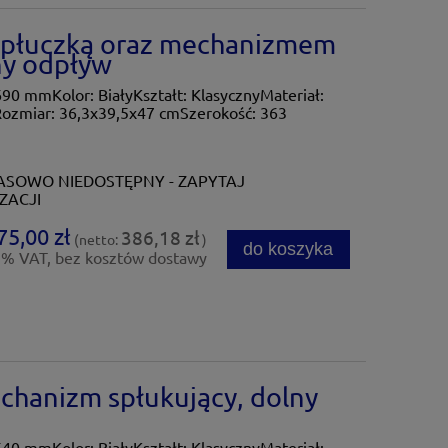
spłuczką oraz mechanizmem
ny odpływ
690 mmKolor: BiałyKształt: KlasycznyMateriał:
ozmiar: 36,3x39,5x47 cmSzerokość: 363
SOWO NIEDOSTĘPNY - ZAPYTAJ
ZACJI
75,00 zł
386,18 zł
(netto:
)
do koszyka
3% VAT, bez kosztów dostawy
hanizm spłukujący, dolny
540 mmKolor: BiałyKształt: KlasycznyMateriał: