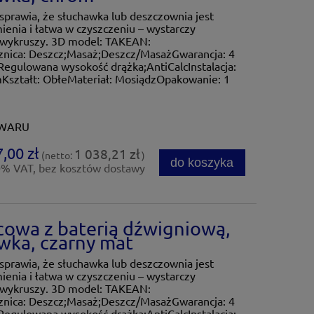
sprawia, że słuchawka lub deszczownia jest
ienia i łatwa w czyszczeniu – wystarczy
ę wykruszy. 3D model: TAKEAN:
nica: Deszcz;Masaż;Deszcz/MasażGwarancja: 4
Regulowana wysokość drążka;AntiCalcInstalacja:
Kształt: ObłeMateriał: MosiądzOpakowanie: 1
OWARU
,00 zł
1 038,21 zł
(netto:
)
do koszyka
0% VAT, bez kosztów dostawy
cowa z baterią dźwigniową,
ka, czarny mat
sprawia, że słuchawka lub deszczownia jest
ienia i łatwa w czyszczeniu – wystarczy
ę wykruszy. 3D model: TAKEAN:
nica: Deszcz;Masaż;Deszcz/MasażGwarancja: 4
Regulowana wysokość drążka;AntiCalcInstalacja: