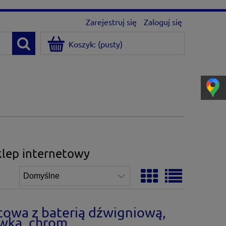
Zarejestruj się
Zaloguj się
Koszyk:
(pusty)
klep internetowy
cowa z baterią dźwigniową,
wka, chrom