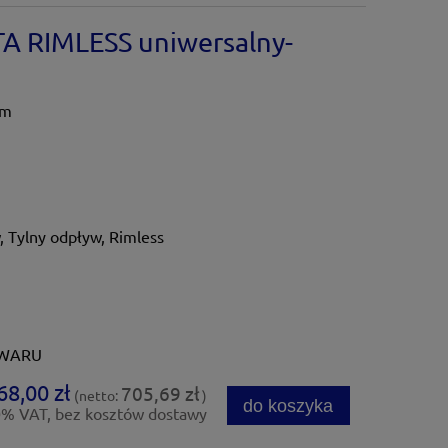
A RIMLESS uniwersalny-
cm
, Tylny odpływ, Rimless
OWARU
68,00 zł
705,69 zł
(netto:
)
do koszyka
0% VAT, bez kosztów dostawy