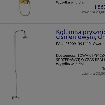
Wysyłka w:
5 dni
1 560
zawiera 23,0
Kolumna pryszni
ciśnieniowym, c
EAN: 8590913914201Gwaranc
Dostępność:
TOWAR TYMCZA
SPRZEDAWCĘ O CZAS REALI
Wysyłka w:
5 dni
4
zawiera 23,0