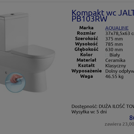
Kompakt wc JALT
PB103RW
Marka
AQUALINE
Rozmiar
37x78,5x63 
Szerokość
375 mm
Wysokość
785 mm
Głębokość
630 mm
Kolor
Biały
Materiał
Ceramika
Kształt
Klasyczny
Wyposażenie
Dolny odpływ
Waga
46.55 kg
Dostępność:
DUŻA ILOŚĆ T
Wysyłka w:
5 dni
8
zawiera 23,0