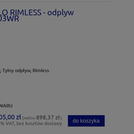
O RIMLESS - odplyw
103WR
, Tylny odpływ, Rimless
OWARU
05,00 zł
898,37 zł
(netto:
)
do koszyka
0% VAT, bez kosztów dostawy