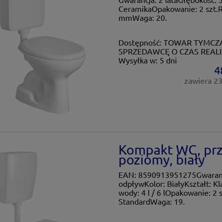
CeramikaOpakowanie: 2 szt.R
mmWaga: 20.
Dostępność:
TOWAR TYMCZA
SPRZEDAWCĘ O CZAS REALI
Wysyłka w:
5 dni
4
zawiera 2
Kompakt WC, przy
poziomy, biały
EAN: 8590913951275Gwarancj
odpływKolor: BiałyKształt: K
wody: 4 l / 6 lOpakowanie: 2
StandardWaga: 19.