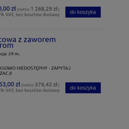
,00 zł
1 268,29 zł
(netto:
)
do koszyka
0% VAT, bez kosztów dostawy
cowa z zaworem
hrom
ja: 24 m.
SOWO NIEDOSTĘPNY - ZAPYTAJ
ZACJI
63,00 zł
376,42 zł
(netto:
)
do koszyka
0% VAT, bez kosztów dostawy