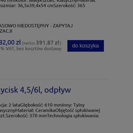
ozmiar: 36,5x39,4x54 cmSzerokość: 365
SOWO NIEDOSTĘPNY - ZAPYTAJ
ZACJI
82,00 zł
391,87 zł
(netto:
)
do koszyka
3% VAT, bez kosztów dostawy
cisk 4,5/6l, odpływ
a: 2 lataGłębokość: 610 mmInny: Tylny
lasycznyMateriał: CeramikaObjętość spłukiwanej
 szt.Szerokość: 370 mmTechnologia spłukiwania: