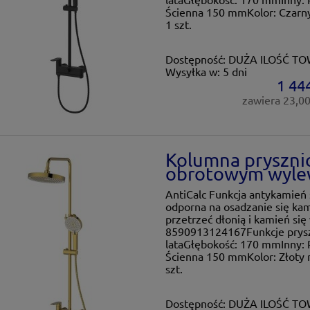
Ścienna 150 mmKolor: Czarny
1 szt.
Dostępność:
DUŻA ILOŚĆ T
Wysyłka w:
5 dni
1 444
zawiera 23,0
Kolumna pryszni
obrotowym wylew
AntiCalc Funkcja antykamień 
odporna na osadzanie się kam
przetrzeć dłonią i kamień si
8590913124167Funkcje prysz
lataGłębokość: 170 mmInny: 
Ścienna 150 mmKolor: Złoty 
szt.
Dostępność:
DUŻA ILOŚĆ T