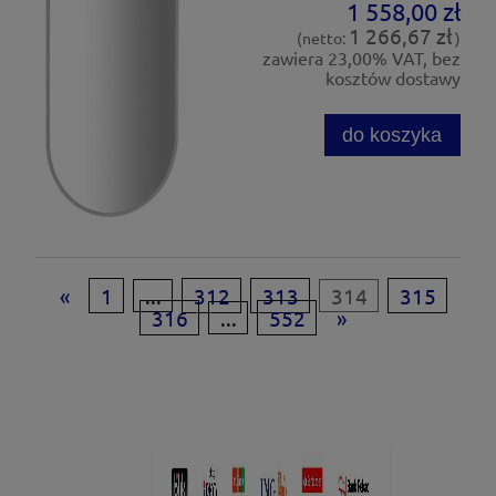
1 558,00 zł
1 266,67 zł
(netto:
)
zawiera 23,00% VAT, bez
kosztów dostawy
do koszyka
«
1
...
312
313
314
315
316
...
552
»