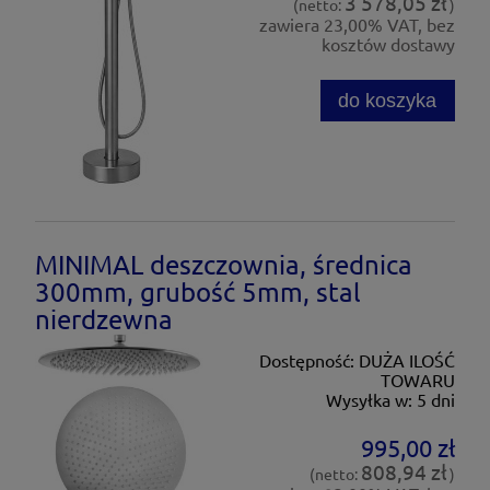
3 578,05 zł
(netto:
)
zawiera 23,00% VAT, bez
kosztów dostawy
do koszyka
MINIMAL deszczownia, średnica
300mm, grubość 5mm, stal
nierdzewna
Dostępność:
DUŻA ILOŚĆ
TOWARU
Wysyłka w:
5 dni
995,00 zł
808,94 zł
(netto:
)