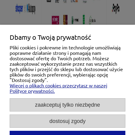
Dbamy o Twoją prywatność
Pliki cookies i pokrewne im technologie umożliwiają
poprawne działanie strony i pomagają nam
Pomoc
dostosować ofertę do Twoich potrzeb. Możesz
zaakceptować wykorzystanie przez nas wszystkich
tych plików i przejść do sklepu lub dostosować użycie
Moje konto
plików do swoich preferencji, wybierając opcję
"Dostosuj zgody".
Więcej o plikach cookies przeczytasz w naszej
Płatności i dostawa
Polityce prywatności.
O nas
zaakceptuj tylko niezbędne
dostosuj zgody
Michał Niedźwiecki Dobra Armatura, ul. Krakowska
28d/5, 71-021 Szczecin, woj. zachodniopomorskie,
NIP: 6721768993, REGON: 320475907