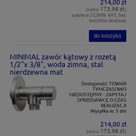
214,00 zł
173,98 zł
(netto:
)
zawiera 23,00% VAT, bez
kosztów dostawy
do koszyka
MINIMAL zawór kątowy z rozetą
1/2"x 3/8", woda zimna, stal
nierdzewna mat
Dostępność:
TOWAR
TYMCZASOWO
NIEDOSTĘPNY - ZAPYTAJ
SPRZEDAWCĘ O CZAS
REALIZACJI
Wysyłka w:
5 dni
214,00 zł
173,98 zł
(netto:
)