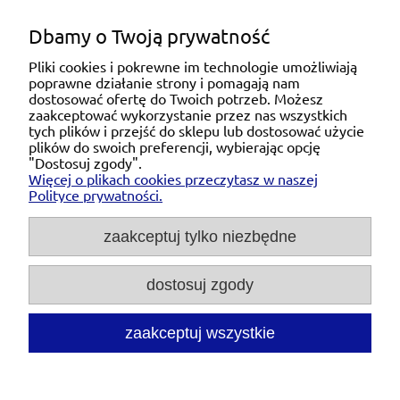
Dbamy o Twoją prywatność
Pliki cookies i pokrewne im technologie umożliwiają
poprawne działanie strony i pomagają nam
Pomoc
dostosować ofertę do Twoich potrzeb. Możesz
zaakceptować wykorzystanie przez nas wszystkich
tych plików i przejść do sklepu lub dostosować użycie
Moje konto
plików do swoich preferencji, wybierając opcję
"Dostosuj zgody".
Więcej o plikach cookies przeczytasz w naszej
Płatności i dostawa
Polityce prywatności.
O nas
zaakceptuj tylko niezbędne
dostosuj zgody
Michał Niedźwiecki Dobra Armatura, ul. Krakowska
28d/5, 71-021 Szczecin, woj. zachodniopomorskie,
NIP: 6721768993, REGON: 320475907
zaakceptuj wszystkie
Tel.:
697476240
pon. - pt. 08:00-18:00 |
Mail:
kontakt@dobraarmatura.pl
pokaż pełną wersję strony