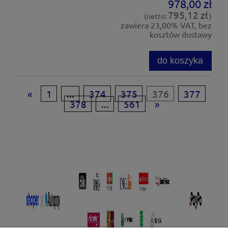
978,00 zł
795,12 zł
(netto:
)
zawiera 23,00% VAT, bez
kosztów dostawy
do koszyka
«
1
...
374
375
376
377
378
...
561
»