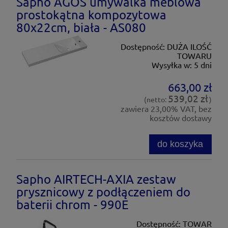
Sapho AGOS umywalka meblowa
prostokątna kompozytowa
80x22cm, biała - AS080
Dostępność:
DUŻA ILOŚĆ
TOWARU
Wysyłka w:
5 dni
663,00 zł
539,02 zł
(netto:
)
zawiera 23,00% VAT, bez
kosztów dostawy
do koszyka
Sapho AIRTECH-AXIA zestaw
prysznicowy z podłączeniem do
baterii chrom - 990E
Dostępność:
TOWAR