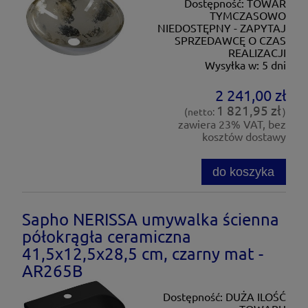
Dostępność:
TOWAR
TYMCZASOWO
NIEDOSTĘPNY - ZAPYTAJ
SPRZEDAWCĘ O CZAS
REALIZACJI
Wysyłka w:
5 dni
2 241,00 zł
1 821,95 zł
(netto:
)
zawiera 23% VAT, bez
kosztów dostawy
do koszyka
Sapho NERISSA umywalka ścienna
półokrągła ceramiczna
41,5x12,5x28,5 cm, czarny mat -
AR265B
Dostępność:
DUŻA ILOŚĆ