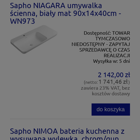
Sapho NIAGARA umywalka
ścienna, biały mat 90x14x40cm -
WN973
Dostępność:
TOWAR
TYMCZASOWO
NIEDOSTĘPNY - ZAPYTAJ
SPRZEDAWCĘ O CZAS
REALIZACJI
Wysyłka w:
5 dni
2 142,00 zł
1 741,46 zł
(netto:
)
zawiera 23% VAT, bez
kosztów dostawy
do koszyka
Sapho NIMOA bateria kuchenna z
wysuwaną wylewką, chrom/gun