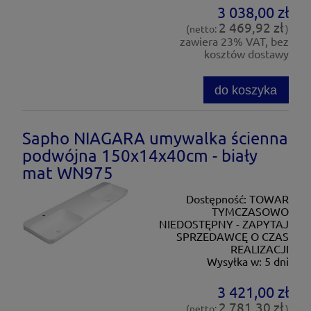
3 038,00 zł
2 469,92 zł
(netto:
)
zawiera 23% VAT, bez
kosztów dostawy
do koszyka
Sapho NIAGARA umywalka ścienna
podwójna 150x14x40cm - biały
mat WN975
Dostępność:
TOWAR
TYMCZASOWO
NIEDOSTĘPNY - ZAPYTAJ
SPRZEDAWCĘ O CZAS
REALIZACJI
Wysyłka w:
5 dni
3 421,00 zł
2 781,30 zł
(netto:
)