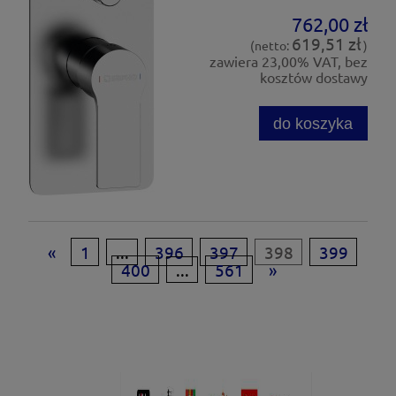
762,00 zł
619,51 zł
(netto:
)
zawiera 23,00% VAT, bez
kosztów dostawy
do koszyka
«
1
...
396
397
398
399
400
...
561
»