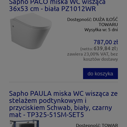
Sapho PACO miska WC wisząca
36x53 cm - biała PZ1012WR
Dostępność:
DUŻA ILOŚĆ
TOWARU
Wysyłka w:
5 dni
787,00 zł
639,84 zł
(netto:
)
zawiera 23,00% VAT, bez
kosztów dostawy
do koszyka
Sapho PAULA miska WC wisząca ze
stelażem podtynkowym i
przyciskiem Schwab, biały, czarny
mat - TP325-51SM-SET5
Dostępność:
TOWAR