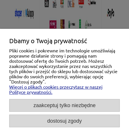
Dbamy o Twoją prywatność
Pliki cookies i pokrewne im technologie umożliwiają
poprawne działanie strony i pomagają nam
Pomoc
dostosować ofertę do Twoich potrzeb. Możesz
zaakceptować wykorzystanie przez nas wszystkich
tych plików i przejść do sklepu lub dostosować użycie
Moje konto
plików do swoich preferencji, wybierając opcję
"Dostosuj zgody".
Więcej o plikach cookies przeczytasz w naszej
Płatności i dostawa
Polityce prywatności.
O nas
zaakceptuj tylko niezbędne
dostosuj zgody
Michał Niedźwiecki Dobra Armatura, ul. Krakowska
28d/5, 71-021 Szczecin, woj. zachodniopomorskie,