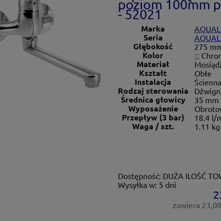
poziom 100mm pł
- 52021
Marka
AQUAL
Seria
AQUAL
Głębokość
275 m
Kolor
Chro
Materiał
Mosiąd
Kształt
Obłe
Instalacja
Ścienn
Rodzaj sterowania
Dźwign
Średnica głowicy
35 mm
Wyposażenie
Obroto
Przepływ (3 bar)
18.4 l/
Waga / szt.
1.11 kg
Dostępność:
DUŻA ILOŚĆ T
Wysyłka w:
5 dni
2
zawiera 23,0