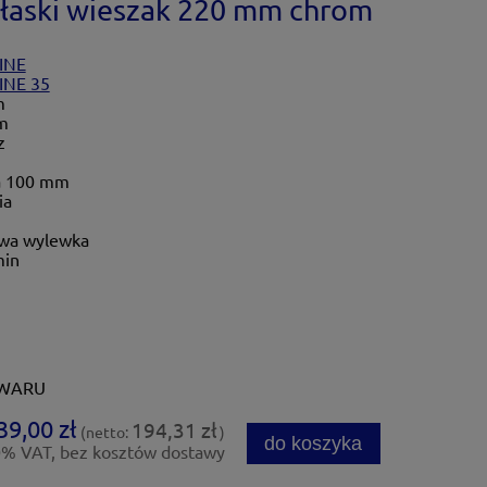
aski wieszak 220 mm chrom
INE
INE 35
m
m
z
a 100 mm
ia
wa wylewka
min
OWARU
39,00 zł
194,31 zł
(netto:
)
do koszyka
0% VAT, bez kosztów dostawy