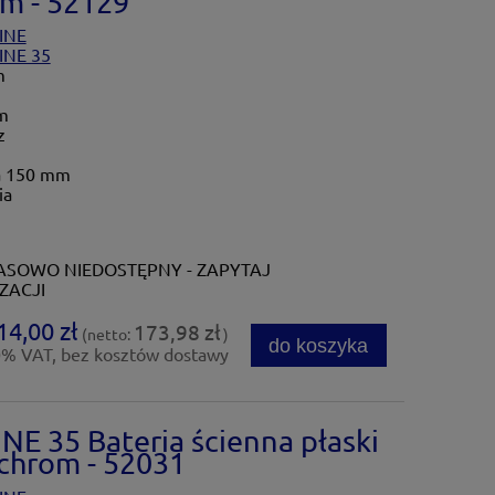
m - 52129
INE
INE 35
m
m
z
a 150 mm
ia
SOWO NIEDOSTĘPNY - ZAPYTAJ
ZACJI
14,00 zł
173,98 zł
(netto:
)
do koszyka
0% VAT, bez kosztów dostawy
E 35 Bateria ścienna płaski
chrom - 52031