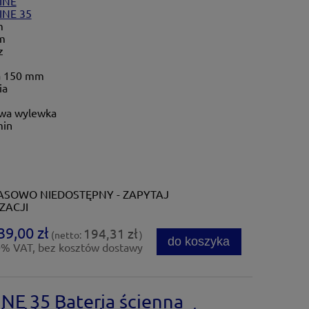
INE
INE 35
m
m
z
a 150 mm
ia
wa wylewka
min
SOWO NIEDOSTĘPNY - ZAPYTAJ
ZACJI
39,00 zł
194,31 zł
(netto:
)
do koszyka
0% VAT, bez kosztów dostawy
NE 35 Bateria ścienna