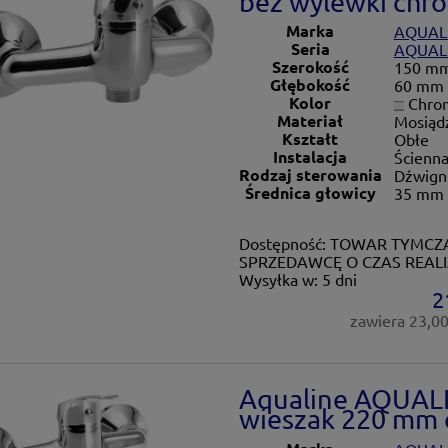
bez wylewki chro
Marka
AQUAL
Seria
AQUAL
Szerokość
150 m
Głębokość
60 mm
Kolor
Chro
Materiał
Mosiąd
Kształt
Obłe
Instalacja
Ścienn
Rodzaj sterowania
Dźwign
Średnica głowicy
35 mm
Dostępność:
TOWAR TYMCZA
SPRZEDAWCĘ O CZAS REALI
Wysyłka w:
5 dni
2
zawiera 23,0
Aqualine AQUALIN
wieszak 220 mm 