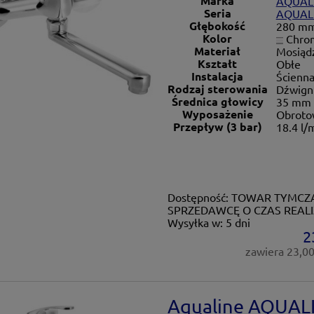
Marka
AQUAL
Seria
AQUAL
Głębokość
280 m
Kolor
Chro
Materiał
Mosiąd
Kształt
Obłe
Instalacja
Ścienn
Rodzaj sterowania
Dźwign
Średnica głowicy
35 mm
Wyposażenie
Obroto
Przepływ (3 bar)
18.4 l/
Dostępność:
TOWAR TYMCZA
SPRZEDAWCĘ O CZAS REALI
Wysyłka w:
5 dni
2
zawiera 23,0
Aqualine AQUALI