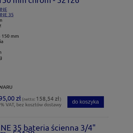
INE
INE 35
m
z
a 150 mm
ia
n
g
OWARU
95,00 zł
158,54 zł
(netto:
)
do koszyka
0% VAT, bez kosztów dostawy
E 35 bateria ścienna 3/4"