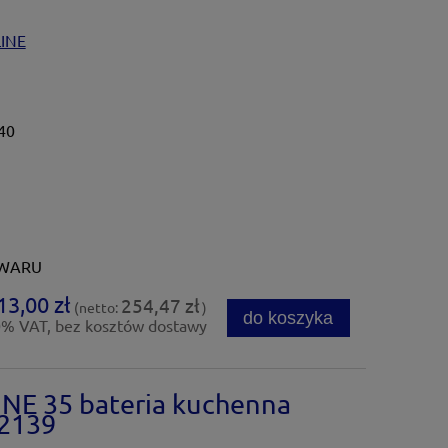
INE
40
OWARU
13,00 zł
254,47 zł
(netto:
)
do koszyka
0% VAT, bez kosztów dostawy
NE 35 bateria kuchenna
52139