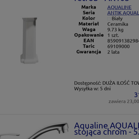
Marka
AQUALINE
Seria
ANTIK AQUAL
Kolor
Biały
Materiał
Ceramika
Waga
9.73 kg
Opakowanie
1 szt.
EAN
85909138298
Taric
69109000
Gwarancja
2 lata
Dostępność:
DUŻA ILOŚĆ T
Wysyłka w:
5 dni
3
zawiera 23,0
Aqualine AQUALI
stojąca chrom - 