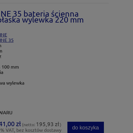
NE 35 bateria ścienna
płaska wylewka 220 mm
INE
INE 35
m
m
z
a 100 mm
ia
wa wylewka
OWARU
41,00 zł
195,93 zł
(netto:
)
do koszyka
0% VAT, bez kosztów dostawy