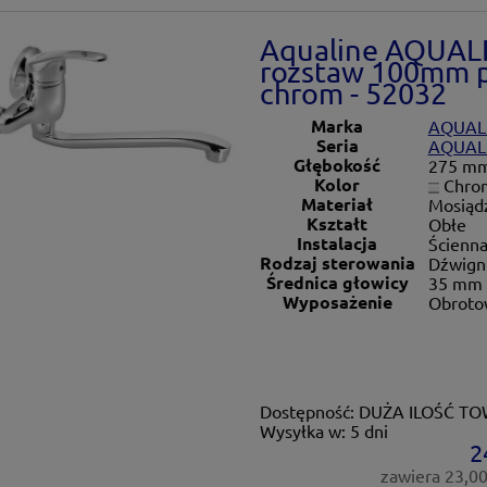
Aqualine AQUALI
rozstaw 100mm 
chrom - 52032
Marka
AQUAL
Seria
AQUAL
Głębokość
275 m
Kolor
Chro
Materiał
Mosiąd
Kształt
Obłe
Instalacja
Ścienn
Rodzaj sterowania
Dźwign
Średnica głowicy
35 mm
Wyposażenie
Obroto
Dostępność:
DUŻA ILOŚĆ T
Wysyłka w:
5 dni
2
zawiera 23,0