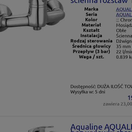
Marka
AQUAL
Seria
AQUAL
Kolor
Chro
Materiał
Mosiąd
Kształt
Obłe
Instalacja
Ścienn
Rodzaj sterowania
Dźwign
Średnica głowicy
35 mm
Przepływ (3 bar)
22 l/mi
Waga / szt.
0.839 k
Dostępność:
DUŻA ILOŚĆ T
Wysyłka w:
5 dni
1
zawiera 23,0
Aqualine AQUALIN