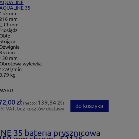
AQUALINE
AQUALINE 35
155 mm
216 mm
Chrom
Mosiądz
Obłe
Stojąca
Dźwignia
35 mm
130 mm
Obrotowa wylewka
12.9 l/min
0.79 kg
OWARU
72,00 zł
139,84 zł
(netto:
)
do koszyka
0% VAT, bez kosztów dostawy
NE 35 bateria prysznicowa
 150 mm chrom - 52126