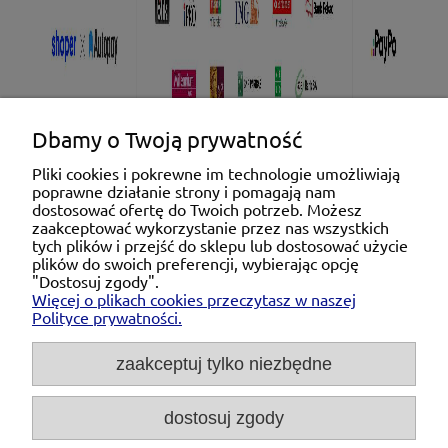
Dbamy o Twoją prywatność
Pliki cookies i pokrewne im technologie umożliwiają
poprawne działanie strony i pomagają nam
Pomoc
dostosować ofertę do Twoich potrzeb. Możesz
zaakceptować wykorzystanie przez nas wszystkich
tych plików i przejść do sklepu lub dostosować użycie
Moje konto
plików do swoich preferencji, wybierając opcję
"Dostosuj zgody".
Więcej o plikach cookies przeczytasz w naszej
Płatności i dostawa
Polityce prywatności.
O nas
zaakceptuj tylko niezbędne
dostosuj zgody
Michał Niedźwiecki Dobra Armatura, ul. Krakowska
28d/5, 71-021 Szczecin, woj. zachodniopomorskie,