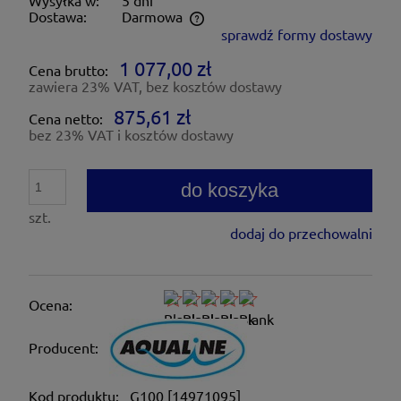
Wysyłka w:
5 dni
Dostawa:
Darmowa
sprawdź formy dostawy
Cena nie zawiera ewentualnych kosztów płatności
1 077,00 zł
Cena brutto:
zawiera 23% VAT, bez kosztów dostawy
875,61 zł
Cena netto:
bez 23% VAT i kosztów dostawy
do koszyka
szt.
dodaj do przechowalni
Ocena:
Producent:
Kod produktu:
G100 [14971095]