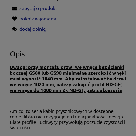
zapytaj o produkt
poleć znajomemu
dodaj opinię
Opis
Uwaga: przy montażu drzwi we wnęce bez ścianki
bocznej GS80 lub GS90 minimalna szerokość wnęki
musi wynosić 1040 mm. Aby zainstalować te drzwi
we wnęce 1020 mm, należy zakupić profil ND-GF;
we wnęce do 1000 mm 2x ND-GF, patrz akcesoria
Amico, to seria kabin prysznicowych w dostępnej
cenie, która nie rezygnuje na funkcjonalnośc i design.
Białe profile i uchwyty przywołują poczucie czystości i
świeżości.