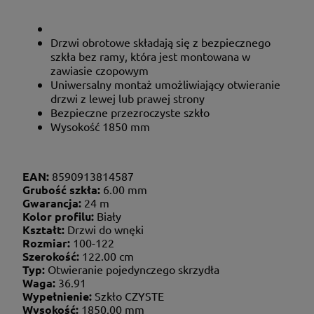
Drzwi obrotowe składają się z bezpiecznego
szkła bez ramy, która jest montowana w
zawiasie czopowym
Uniwersalny montaż umożliwiający otwieranie
drzwi z lewej lub prawej strony
Bezpieczne przezroczyste szkło
Wysokość 1850 mm
EAN:
8590913814587
Grubość szkła:
6.00 mm
Gwarancja:
24 m
Kolor profilu:
Biały
Kształt:
Drzwi do wnęki
Rozmiar:
100-122
Szerokość:
122.00 cm
Typ:
Otwieranie pojedynczego skrzydła
Waga:
36.91
Wypełnienie:
Szkło CZYSTE
Wysokość:
1850.00 mm