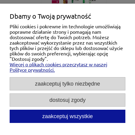
Dbamy o Twoją prywatność
Pliki cookies i pokrewne im technologie umożliwiają
poprawne działanie strony i pomagają nam
Pomoc
dostosować ofertę do Twoich potrzeb. Możesz
zaakceptować wykorzystanie przez nas wszystkich
tych plików i przejść do sklepu lub dostosować użycie
Moje konto
plików do swoich preferencji, wybierając opcję
"Dostosuj zgody".
Więcej o plikach cookies przeczytasz w naszej
Płatności i dostawa
Polityce prywatności.
O nas
zaakceptuj tylko niezbędne
dostosuj zgody
Michał Niedźwiecki Dobra Armatura, ul. Krakowska
28d/5, 71-021 Szczecin, woj. zachodniopomorskie,
NIP: 6721768993, REGON: 320475907
zaakceptuj wszystkie
Tel.:
697476240
pon. - pt. 08:00-18:00 |
Mail:
kontakt@dobraarmatura.pl