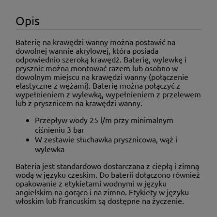
Opis
Baterię na krawędzi wanny można postawić na
dowolnej wannie akrylowej, która posiada
odpowiednio szeroką krawędź. Baterię, wylewkę i
prysznic można montować razem lub osobno w
dowolnym miejscu na krawędzi wanny (połączenie
elastyczne z wężami). Baterię można połączyć z
wypełnieniem z wylewką, wypełnieniem z przelewem
lub z prysznicem na krawędzi wanny.
Przepływ wody 25 l/m przy minimalnym
ciśnieniu 3 bar
W zestawie słuchawka prysznicowa, wąż i
wylewka
Bateria jest standardowo dostarczana z ciepłą i zimną
wodą w języku czeskim. Do baterii dołączono również
opakowanie z etykietami wodnymi w języku
angielskim na gorąco i na zimno. Etykiety w języku
włoskim lub francuskim są dostępne na życzenie.