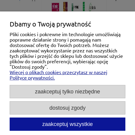
Dbamy o Twoją prywatność
Pliki cookies i pokrewne im technologie umożliwiają
poprawne działanie strony i pomagają nam
Pomoc
dostosować ofertę do Twoich potrzeb. Możesz
zaakceptować wykorzystanie przez nas wszystkich
tych plików i przejść do sklepu lub dostosować użycie
Moje konto
plików do swoich preferencji, wybierając opcję
"Dostosuj zgody".
Więcej o plikach cookies przeczytasz w naszej
Płatności i dostawa
Polityce prywatności.
O nas
zaakceptuj tylko niezbędne
dostosuj zgody
Michał Niedźwiecki Dobra Armatura, ul. Krakowska
28d/5, 71-021 Szczecin, woj. zachodniopomorskie,
NIP: 6721768993, REGON: 320475907
zaakceptuj wszystkie
Tel.:
697476240
pon. - pt. 08:00-18:00 |
Mail:
kontakt@dobraarmatura.pl