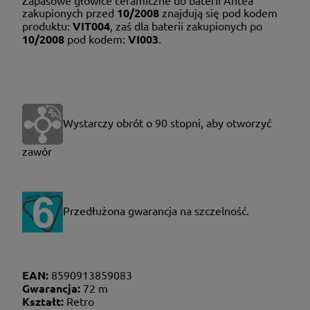
Zapasowe głowice ceramiczne do baterii Antea
zakupionych przed
10/2008
znajdują się pod kodem
produktu:
VIT004
, zaś dla baterii zakupionych po
10/2008
pod kodem:
VI003
.
Wystarczy obrót o 90 stopni, aby otworzyć
zawór
P
rzedłużona gwarancja na szczelność.
EAN:
8590913859083
Gwarancja:
72 m
Kształt:
Retro