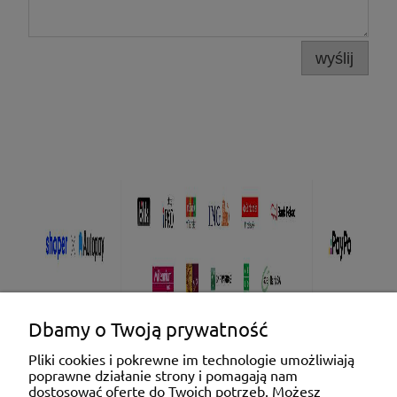
wyślij
Dbamy o Twoją prywatność
Pliki cookies i pokrewne im technologie umożliwiają
poprawne działanie strony i pomagają nam
Pomoc
dostosować ofertę do Twoich potrzeb. Możesz