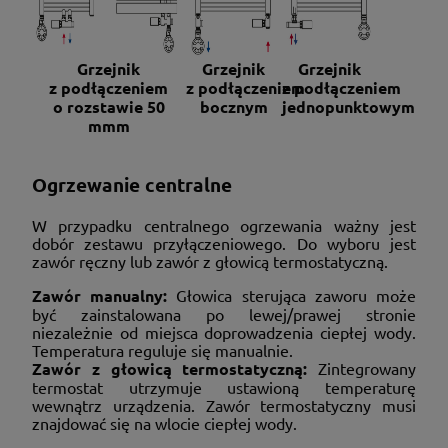
Grzejnik
Grzejnik
Grzejnik
z podłączeniem
z podłączeniem
z podłączeniem
o rozstawie 50
bocznym
jednopunktowym
mm
m
Ogrzewanie centralne
W przypadku centralnego ogrzewania ważny jest
dobór zestawu przyłączeniowego. Do wyboru jest
zawór ręczny lub zawór z głowicą termostatyczną.
Zawór manualny:
Głowica sterująca zaworu może
być zainstalowana po lewej/prawej stronie
niezależnie od miejsca doprowadzenia ciepłej wody.
Temperatura reguluje się manualnie.
Zawór z głowicą termostatyczną:
Zintegrowany
termostat utrzymuje ustawioną temperaturę
wewnątrz urządzenia. Zawór termostatyczny musi
znajdować się na wlocie ciepłej wody.