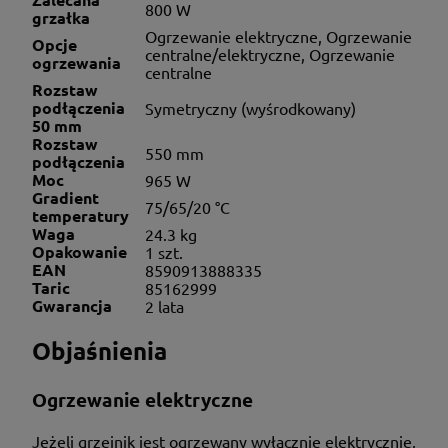
800 W
grzałka
Ogrzewanie elektryczne, Ogrzewanie
Opcje
centralne/elektryczne, Ogrzewanie
ogrzewania
centralne
Rozstaw
podłączenia
Symetryczny (wyśrodkowany)
50 mm
Rozstaw
550 mm
podłączenia
Moc
965 W
Gradient
75/65/20 °C
temperatury
Waga
24.3 kg
Opakowanie
1 szt.
EAN
8590913888335
Taric
85162999
Gwarancja
2 lata
Objaśnienia
Ogrzewanie elektryczne
Jeżeli grzejnik jest ogrzewany wyłącznie elektrycznie,