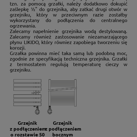
tzn. za pomocą grzałki, należy dodatkowo dokupić
zaślepkę ½" do grzejnika, aby zatkać drugi otwór w
grzejniku, który w przeciwnym razie zostałby
wykorzystany do podłączenia do centralnego
ogrzewania.
Zalecamy napełnienie grzejnika wodą destylowaną.
Zalecamy również zastosowanie niezamarzającego
płynu LIKIDO, który równiez zapobiega tworzeniu się
korozji.
Grzałka powinna mieć taka samą lub podobną moc,
zgodnie ze specyfikacją techniczna grzejnika. Grzałki
z termostatem regulują temperaturę cieczy w
grzejniku.
Grzejnik
Grzejnik
z podłączeniem
z podłączeniem
o rozstawie 50
bocznym