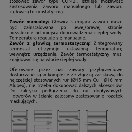
stosować zawór typu COMBI. Istnieje możliwość
zastosowania zaworu manualnego lub zaworu
z głowicą termostatyczną.
Zawór manualny:
Głowica sterująca zaworu może
być zainstalowana po lewej/prawej stronie
niezależnie od miejsca doprowadzenia ciepłej wody.
Temperatura reguluje się manualnie.
Zawór z głowicą termostatyczną:
Zintegrowany
termostat utrzymuje ustawioną temperaturę
wewnątrz urządzenia. Zawór termostatyczny musi
znajdować się na wlocie ciepłej wody.
Oferowane przez nas zawory przyłączeniowe
dostarczane są w komplecie ze złączką zaciskową do
najczęściej stosowanych rur (Ø15 mm Cu i Ø16 mm
Alupex), nie trzeba dokupować dalszych akcesoriów.
Do zakrycia podłączenia do rur dopływowych
i otworów w ścianie zalecamy zastosowanie rozetek
maskujących.