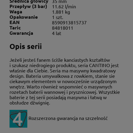
Średnica głowicy
35 mm
Przepływ (3 bar)
11.62 l/min
Waga
1.881 kg
Opakowanie
1 szt.
EAN
8590913815737
Taric
84818011
Gwarancja
4 lat
Opis serii
Jeżeli jesteś fanem ściśle kanciastych kształtów
i szukasz niedrogiego produktu, seria CANTINO jest
właśnie dla Ciebie. Seria ma masywny kwadratowy
design. Bateria umywalkowa z rowkiem, stanie sie
ciekawym elementem w nowocześnie urządzonym
wnętrz. Warto również wspomnieć o masywnych
rozetach baterii wannowej i prysznicowej. Wszystkie
baterie z tej serii posiadają masywna i łatwą w
obsłudze dźwignię.
Rozszerzona gwarancja na szczelność