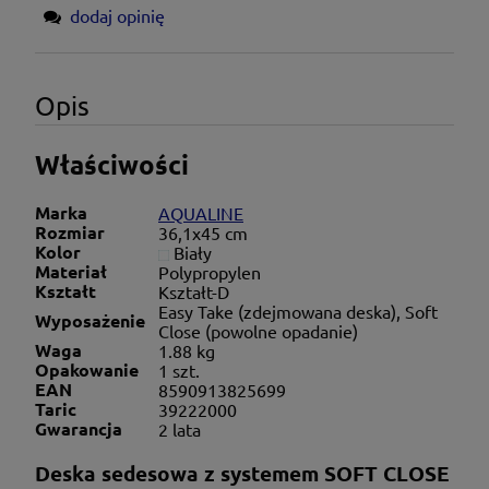
dodaj opinię
Opis
Właściwości
Marka
AQUALINE
Rozmiar
36,1x45 cm
Kolor
Biały
Materiał
Polypropylen
Kształt
Kształt-D
Easy Take (zdejmowana deska), Soft
Wyposażenie
Close (powolne opadanie)
Waga
1.88 kg
Opakowanie
1 szt.
EAN
8590913825699
Taric
39222000
Gwarancja
2 lata
Deska sedesowa z systemem SOFT CLOSE