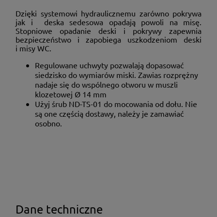
Dzięki systemowi hydraulicznemu zarówno pokrywa
jak i deska sedesowa opadają powoli na misę.
Stopniowe opadanie deski i pokrywy zapewnia
bezpieczeństwo i zapobiega uszkodzeniom deski
i misy WC.
Regulowane uchwyty pozwalają dopasować
siedzisko do wymiarów miski. Zawias rozprężny
nadaje się do wspólnego otworu w muszli
klozetowej Ø 14 mm
Użyj śrub ND-TS-01 do mocowania od dołu. Nie
są one częścią dostawy, należy je zamawiać
osobno.
Dane techniczne