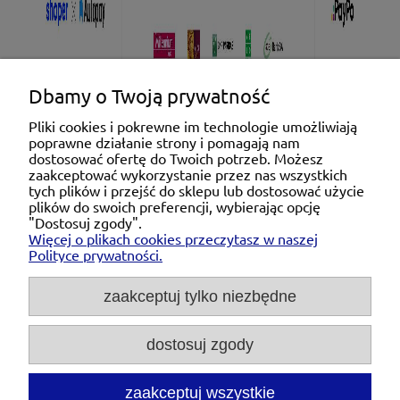
Dbamy o Twoją prywatność
Pliki cookies i pokrewne im technologie umożliwiają
poprawne działanie strony i pomagają nam
Pomoc
dostosować ofertę do Twoich potrzeb. Możesz
zaakceptować wykorzystanie przez nas wszystkich
tych plików i przejść do sklepu lub dostosować użycie
Moje konto
plików do swoich preferencji, wybierając opcję
"Dostosuj zgody".
Więcej o plikach cookies przeczytasz w naszej
Płatności i dostawa
Polityce prywatności.
O nas
zaakceptuj tylko niezbędne
dostosuj zgody
Michał Niedźwiecki Dobra Armatura, ul. Krakowska
28d/5, 71-021 Szczecin, woj. zachodniopomorskie,
NIP: 6721768993, REGON: 320475907
zaakceptuj wszystkie
Tel.:
697476240
pon. - pt. 08:00-18:00 |