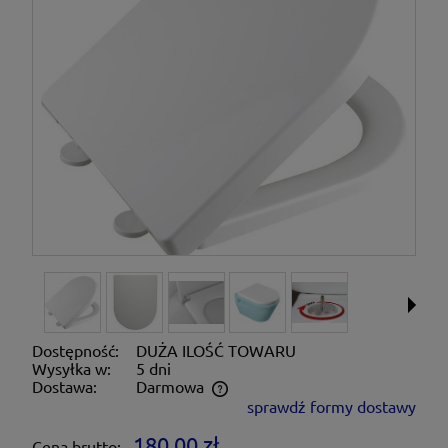
Dostępność:
DUŻA ILOŚĆ TOWARU
Wysyłka w:
5 dni
Dostawa:
Darmowa
sprawdź formy dostawy
Cena nie zawiera ewentualnych kosztów płatności
180,00 zł
Cena brutto: