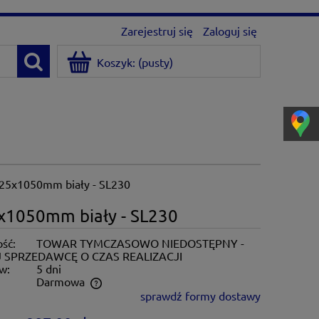
Zarejestruj się
Zaloguj się
Koszyk:
(pusty)
 125x1050mm biały - SL230
5x1050mm biały - SL230
ść:
TOWAR TYMCZASOWO NIEDOSTĘPNY -
 SPRZEDAWCĘ O CZAS REALIZACJI
w:
5 dni
:
Darmowa
sprawdź formy dostawy
ntualnych kosztów