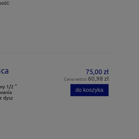
kość:
ica
75,00 zł
60,98 zł
Cena netto:
wy 1/2 "
do koszyka
wania
z dysz
.