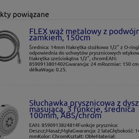
kty powiązane
FLEX wąż metalowy z podwój
zamkiem, 150cm
Średnica: 14mm Nakrętka stożkowa 1/2" z O-ring
odpowiednia do uchwytów prysznicowych wtyko
Nakrętka sześciokątna 1/2", chromEAN:
8590913801402Gwarancja: 24 mRozmiar: 150 cm
délkaWaga: 0.25.
Słuchawka prysznicowa z dys
masującą, 3 funkcje, średnica
100mm, ABS/chrom
EAN: 8590913824814Funkcje prysznica:
Deszcz;Masaż;MgłaGwarancja: 2 lataGłębokość: 1
mmKolor: ChromKształt: ObłeMateriał: