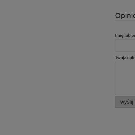
Opinie
Imię lub 
Twoja opin
wyślij