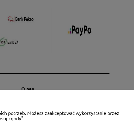
O nas
Kontakt i dane firmy
Blog
woich potrzeb. Możesz zaakceptować wykorzystanie przez
O firmie
osuj zgody".