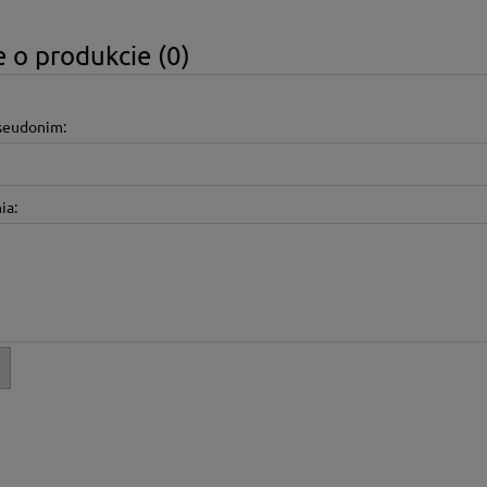
 o produkcie (0)
pseudonim:
ia: