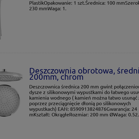
PlastikOpakowanie: 1 szt.Średnica: 100 mmSzero
230 mmWaga: 1.
Deszczownia obrotowa, średn
200mm, chrom
Deszczownica średnica 200 mm gwint połączenio
dysze z silikonowymi wypustkami do łatwego usu
kamienia wodnego ( kamień można łatwo usunąć 
poprzez przeciągnięcie dłonią po silikonowych
wypustkach) EAN: 8590913824876Gwarancja: 24
mKształt: OkrągłeRozmiar: 200 mm ØWaga: 0.52