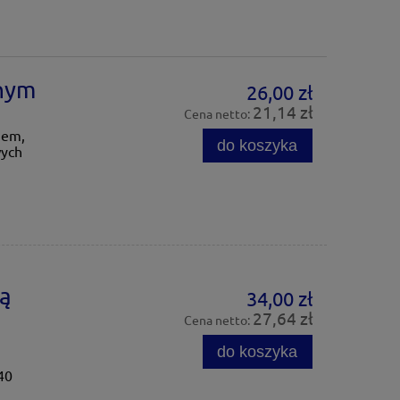
nym
26,00 zł
21,14 zł
Cena netto:
iem,
do koszyka
wych
zą
34,00 zł
27,64 zł
Cena netto:
do koszyka
40