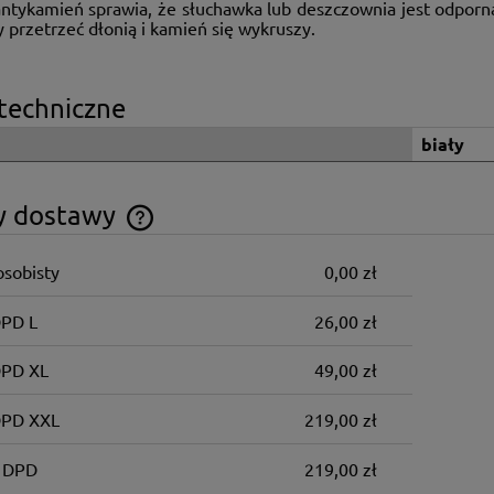
antykamień sprawia, że słuchawka lub deszczownia jest odporna
 przetrzeć dłonią i kamień się wykruszy.
techniczne
biały
y dostawy
osobisty
0,00 zł
Cena nie zawiera ewentualnych kosztów
płatności
DPD L
26,00 zł
DPD XL
49,00 zł
DPD XXL
219,00 zł
 DPD
219,00 zł