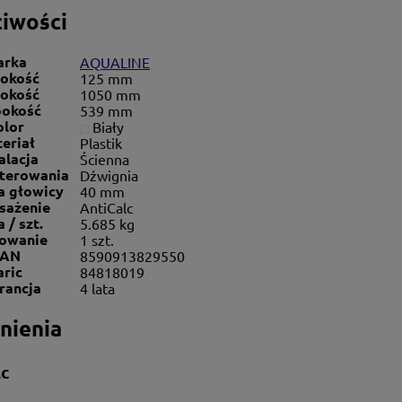
iwości
arka
AQUALINE
rokość
125 mm
okość
1050 mm
bokość
539 mm
olor
Biały
eriał
Plastik
alacja
Ścienna
sterowania
Dźwignia
a głowicy
40 mm
sażenie
AntiCalc
 / szt.
5.685 kg
owanie
1 szt.
AN
8590913829550
aric
84818019
rancja
4 lata
nienia
lc