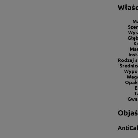
Właśc
M
Sze
Wys
Głę
K
Mat
Inst
Rodzaj 
Średnic
Wypo
Waga
Opak
E
T
Gwa
Objaś
AntiCa