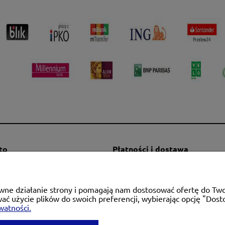
to
Płatności i dostawa
mówienia
Formy płatności
a konta
Czas i koszty dostawy
rawne działanie strony i pomagają nam dostosować ofertę do T
alnia
Czas realizacji zamówienia
wać użycie plików do swoich preferencji, wybierając opcję "Dost
watności.