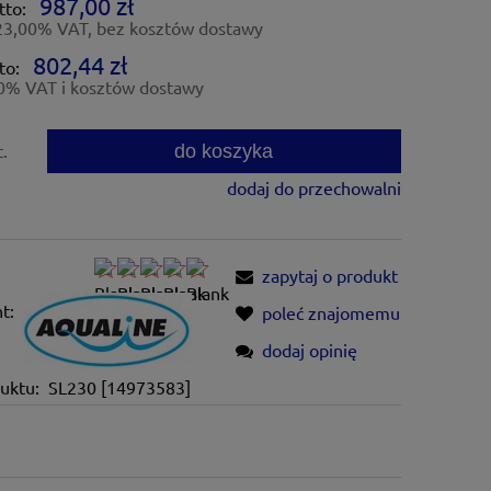
987,00 zł
tto:
23,00% VAT, bez kosztów dostawy
802,44 zł
to:
0% VAT i kosztów dostawy
do koszyka
t.
dodaj do przechowalni
zapytaj o produkt
t:
poleć znajomemu
dodaj opinię
uktu:
SL230 [14973583]