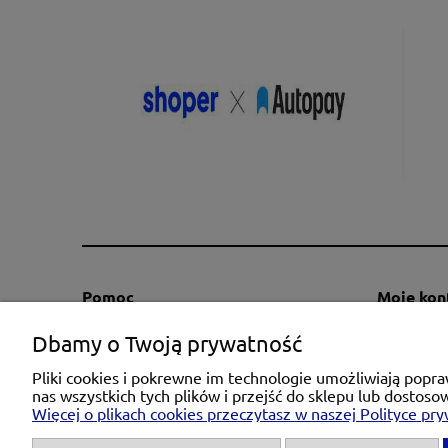
Pomoc
Moje kon
Regulaminy
Twoje za
Dbamy o Twoją prywatność
Kontakt
Ustawieni
Pliki cookies i pokrewne im technologie umożliwiają pop
Polityka prywatności
Przechow
nas wszystkich tych plików i przejść do sklepu lub dostoso
Więcej o plikach cookies przeczytasz w naszej Polityce pry
Zwroty i reklamacje
Informacja o cokies