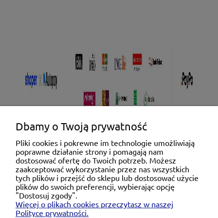
Dbamy o Twoją prywatność
Pliki cookies i pokrewne im technologie umożliwiają
poprawne działanie strony i pomagają nam
Pomoc
dostosować ofertę do Twoich potrzeb. Możesz
zaakceptować wykorzystanie przez nas wszystkich
tych plików i przejść do sklepu lub dostosować użycie
Moje konto
plików do swoich preferencji, wybierając opcję
"Dostosuj zgody".
Więcej o plikach cookies przeczytasz w naszej
Płatności i dostawa
Polityce prywatności.