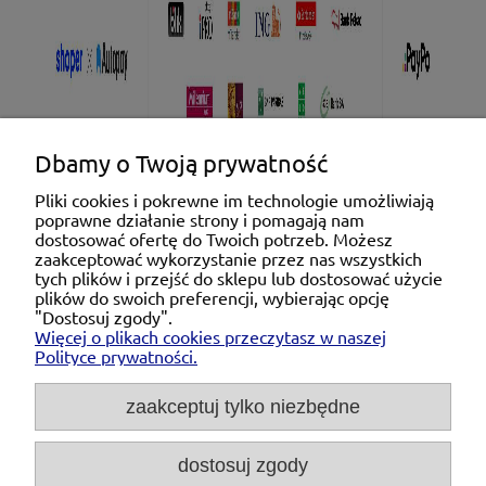
Dbamy o Twoją prywatność
Pliki cookies i pokrewne im technologie umożliwiają
poprawne działanie strony i pomagają nam
Pomoc
dostosować ofertę do Twoich potrzeb. Możesz
zaakceptować wykorzystanie przez nas wszystkich
tych plików i przejść do sklepu lub dostosować użycie
Moje konto
plików do swoich preferencji, wybierając opcję
"Dostosuj zgody".
Więcej o plikach cookies przeczytasz w naszej
Płatności i dostawa
Polityce prywatności.
O nas
zaakceptuj tylko niezbędne
dostosuj zgody
Michał Niedźwiecki Dobra Armatura, ul. Krakowska