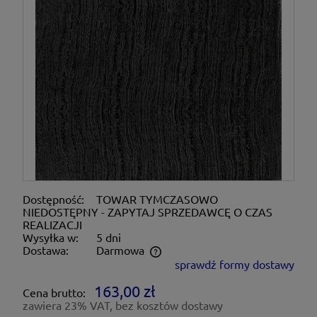
Dostępność:
TOWAR TYMCZASOWO
NIEDOSTĘPNY - ZAPYTAJ SPRZEDAWCĘ O CZAS
REALIZACJI
Wysyłka w:
5 dni
Dostawa:
Darmowa
sprawdź formy dostawy
Cena nie zawiera ewentualnych kosztów płatności
163,00 zł
Cena brutto:
zawiera 23% VAT, bez kosztów dostawy