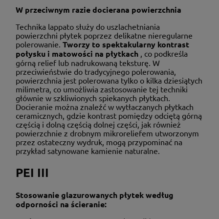
W przeciwnym razie docierana powierzchnia
Technika lappato służy do uszlachetniania
powierzchni płytek poprzez delikatne nieregularne
polerowanie.
Tworzy to spektakularny kontrast
połysku i matowości na płytkach
, co podkreśla
górną relief lub nadrukowaną teksturę. W
przeciwieństwie do tradycyjnego polerowania,
powierzchnia jest polerowana tylko o kilka dziesiątych
milimetra, co umożliwia zastosowanie tej techniki
głównie w szkliwionych spiekanych płytkach.
Docieranie można znaleźć w wytłaczanych płytkach
ceramicznych, gdzie kontrast pomiędzy odciętą górną
częścią i dolną częścią dolnej części, jak również
powierzchnie z drobnym mikroreliefem utworzonym
przez ostateczny wydruk, mogą przypominać na
przykład satynowane kamienie naturalne.
PEI III
Stosowanie glazurowanych płytek według
odporności na ścieranie: