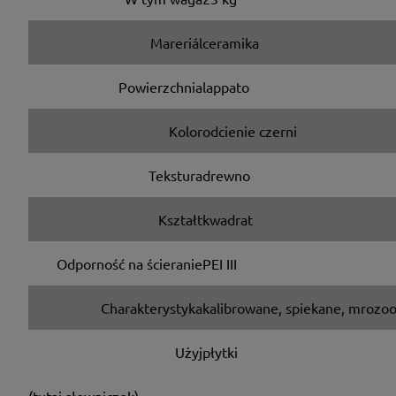
Mareriál
ceramika
Powierzchnia
lappato
Kolor
odcienie czerni
Tekstura
drewno
Kształt
kwadrat
Odporność na ścieranie
PEI III
Charakterystyka
kalibrowane, spiekane, mrozo
Użyj
płytki
(tutaj słowniczek)