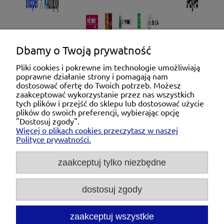
Dbamy o Twoją prywatność
Pliki cookies i pokrewne im technologie umożliwiają
poprawne działanie strony i pomagają nam
Pomoc
dostosować ofertę do Twoich potrzeb. Możesz
zaakceptować wykorzystanie przez nas wszystkich
tych plików i przejść do sklepu lub dostosować użycie
Moje konto
plików do swoich preferencji, wybierając opcję
"Dostosuj zgody".
Więcej o plikach cookies przeczytasz w naszej
Płatności i dostawa
Polityce prywatności.
O nas
zaakceptuj tylko niezbędne
dostosuj zgody
Michał Niedźwiecki Dobra Armatura, ul. Krakowska
28d/5, 71-021 Szczecin, woj. zachodniopomorskie,
NIP: 6721768993, REGON: 320475907
zaakceptuj wszystkie
Tel.:
697476240
pon. - pt. 08:00-18:00 |