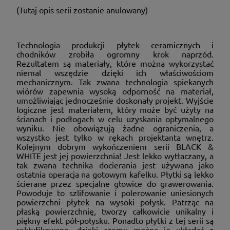
(Tutaj opis serii zostanie anulowany)
Technologia produkcji płytek ceramicznych i
chodników zrobiła ogromny krok naprzód.
Rezultatem są materiały, które można wykorzystać
niemal wszędzie dzięki ich właściwościom
mechanicznym. Tak zwana technologia spiekanych
wiórów zapewnia wysoką odporność na materiał,
umożliwiając jednocześnie doskonały projekt. Wyjście
logiczne jest materiałem, który może być użyty na
ścianach i podłogach w celu uzyskania optymalnego
wyniku. Nie obowiązują żadne ograniczenia, a
wszystko jest tylko w rękach projektanta wnętrz.
Kolejnym dobrym wykończeniem serii BLACK &
WHITE jest jej powierzchnia! Jest lekko wytłaczany, a
tak zwana technika docierania jest używana jako
ostatnia operacja na gotowym kafelku. Płytki są lekko
ścierane przez specjalne głowice do grawerowania.
Powoduje to szlifowanie i polerowanie uniesionych
powierzchni płytek na wysoki połysk. Patrząc na
płaską powierzchnię, tworzy całkowicie unikalny i
piękny efekt pół-połysku. Ponadto płytki z tej serii są
rektyfikowane, dzięki czemu można je układać z