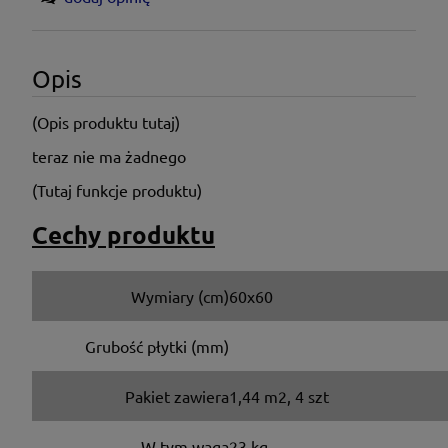
Opis
(Opis produktu tutaj)
teraz nie ma żadnego
(Tutaj funkcje produktu)
Cechy produktu
Wymiary (cm)
60x60
Grubość płytki (mm)
Pakiet zawiera
1,44 m2, 4 szt
W tym waga
23 kg