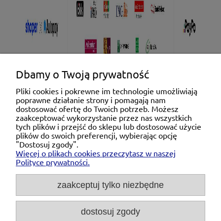
Dbamy o Twoją prywatność
Pliki cookies i pokrewne im technologie umożliwiają
poprawne działanie strony i pomagają nam
Pomoc
dostosować ofertę do Twoich potrzeb. Możesz
zaakceptować wykorzystanie przez nas wszystkich
tych plików i przejść do sklepu lub dostosować użycie
Moje konto
plików do swoich preferencji, wybierając opcję
"Dostosuj zgody".
Więcej o plikach cookies przeczytasz w naszej
Płatności i dostawa
Polityce prywatności.
O nas
zaakceptuj tylko niezbędne
dostosuj zgody
Michał Niedźwiecki Dobra Armatura, ul. Krakowska