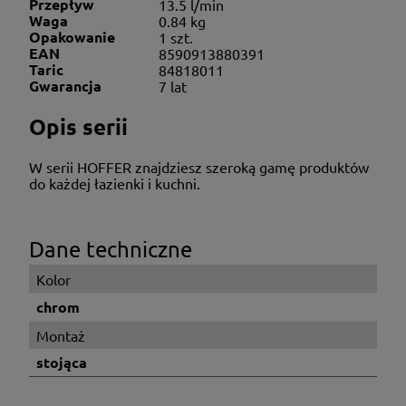
Przepływ
13.5 l/min
Waga
0.84 kg
Opakowanie
1 szt.
EAN
8590913880391
Taric
84818011
Gwarancja
7 lat
Opis serii
W serii HOFFER znajdziesz szeroką gamę produktów
do każdej łazienki i kuchni.
Dane techniczne
Kolor
chrom
Montaż
stojąca