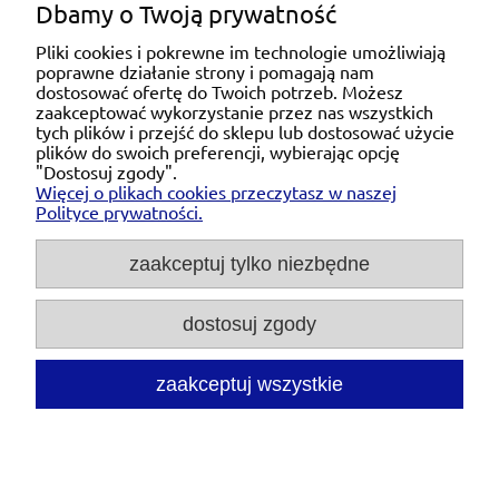
Dbamy o Twoją prywatność
Pliki cookies i pokrewne im technologie umożliwiają
poprawne działanie strony i pomagają nam
Pomoc
dostosować ofertę do Twoich potrzeb. Możesz
zaakceptować wykorzystanie przez nas wszystkich
tych plików i przejść do sklepu lub dostosować użycie
Moje konto
plików do swoich preferencji, wybierając opcję
"Dostosuj zgody".
Więcej o plikach cookies przeczytasz w naszej
Płatności i dostawa
Polityce prywatności.
O nas
zaakceptuj tylko niezbędne
dostosuj zgody
Michał Niedźwiecki Dobra Armatura, ul. Krakowska
28d/5, 71-021 Szczecin, woj. zachodniopomorskie,
NIP: 6721768993, REGON: 320475907
zaakceptuj wszystkie
Tel.:
697476240
pon. - pt. 08:00-18:00 |
Mail:
kontakt@dobraarmatura.pl
pokaż pełną wersję strony