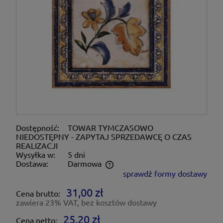
Dostępność:
TOWAR TYMCZASOWO
NIEDOSTĘPNY - ZAPYTAJ SPRZEDAWCĘ O CZAS
REALIZACJI
Wysyłka w:
5 dni
Dostawa:
Darmowa
sprawdź formy dostawy
Cena nie zawiera ewentualnych kosztów płatności
31,00 zł
Cena brutto:
zawiera 23% VAT, bez kosztów dostawy
25,20 zł
Cena netto: