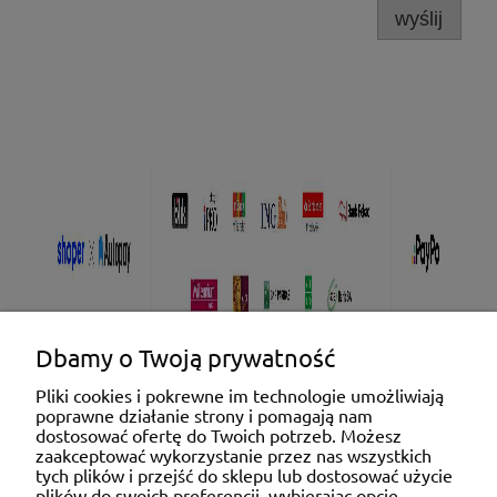
wyślij
Dbamy o Twoją prywatność
Pliki cookies i pokrewne im technologie umożliwiają
poprawne działanie strony i pomagają nam
Pomoc
dostosować ofertę do Twoich potrzeb. Możesz
zaakceptować wykorzystanie przez nas wszystkich
tych plików i przejść do sklepu lub dostosować użycie
Moje konto
plików do swoich preferencji, wybierając opcję