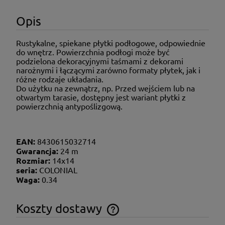
Opis
Rustykalne, spiekane płytki podłogowe, odpowiednie
do wnętrz. Powierzchnia podłogi może być
podzielona dekoracyjnymi taśmami z dekorami
narożnymi i łączącymi zarówno formaty płytek, jak i
różne rodzaje układania.
Do użytku na zewnątrz, np. Przed wejściem lub na
otwartym tarasie, dostępny jest wariant płytki z
powierzchnią antypoślizgową.
EAN:
8430615032714
Gwarancja:
24 m
Rozmiar:
14x14
seria:
COLONIAL
Waga:
0.34
Koszty dostawy
Cena nie zawiera ewentualnych kosztów płatności