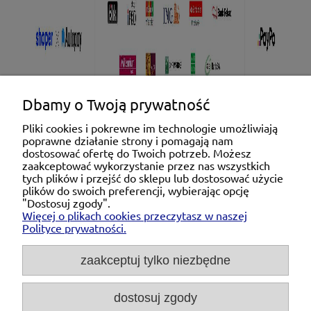
Dbamy o Twoją prywatność
Pliki cookies i pokrewne im technologie umożliwiają
poprawne działanie strony i pomagają nam
Pomoc
dostosować ofertę do Twoich potrzeb. Możesz
zaakceptować wykorzystanie przez nas wszystkich
tych plików i przejść do sklepu lub dostosować użycie
Moje konto
plików do swoich preferencji, wybierając opcję
"Dostosuj zgody".
Więcej o plikach cookies przeczytasz w naszej
Płatności i dostawa
Polityce prywatności.
O nas
zaakceptuj tylko niezbędne
dostosuj zgody
Michał Niedźwiecki Dobra Armatura, ul. Krakowska