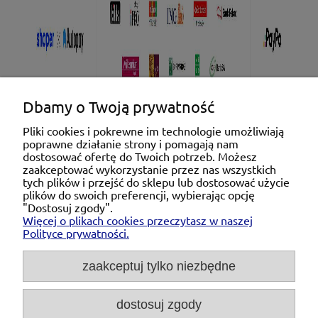
Dbamy o Twoją prywatność
Pliki cookies i pokrewne im technologie umożliwiają
poprawne działanie strony i pomagają nam
Pomoc
dostosować ofertę do Twoich potrzeb. Możesz
zaakceptować wykorzystanie przez nas wszystkich
tych plików i przejść do sklepu lub dostosować użycie
Moje konto
plików do swoich preferencji, wybierając opcję
"Dostosuj zgody".
Więcej o plikach cookies przeczytasz w naszej
Płatności i dostawa
Polityce prywatności.
O nas
zaakceptuj tylko niezbędne
dostosuj zgody
Michał Niedźwiecki Dobra Armatura, ul. Krakowska