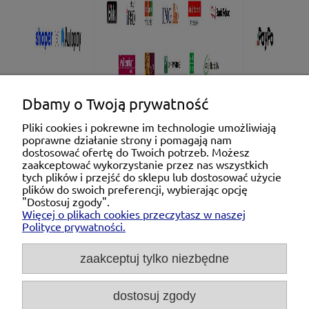
Dbamy o Twoją prywatność
Pliki cookies i pokrewne im technologie umożliwiają
poprawne działanie strony i pomagają nam
Pomoc
dostosować ofertę do Twoich potrzeb. Możesz
zaakceptować wykorzystanie przez nas wszystkich
tych plików i przejść do sklepu lub dostosować użycie
Moje konto
plików do swoich preferencji, wybierając opcję
"Dostosuj zgody".
Więcej o plikach cookies przeczytasz w naszej
Płatności i dostawa
Polityce prywatności.
O nas
zaakceptuj tylko niezbędne
dostosuj zgody
Michał Niedźwiecki Dobra Armatura, ul. Krakowska