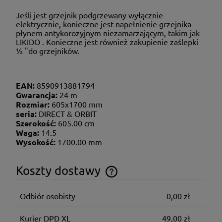
Jeśli jest grzejnik podgrzewany wyłącznie
elektrycznie, konieczne jest napełnienie grzejnika
płynem antykorozyjnym niezamarzającym,
takim jak
LIKIDO
. Konieczne jest również zakupienie zaślepki
½ "do grzejników.
EAN:
8590913881794
Gwarancja:
24 m
Rozmiar:
605x1700 mm
seria:
DIRECT & ORBIT
Szerokość:
605.00 cm
Waga:
14.5
Wysokość:
1700.00 mm
Koszty dostawy
Cena nie zawiera ewentualnych kosztów płatności
Odbiór osobisty
0,00 zł
Kurier DPD XL
49,00 zł