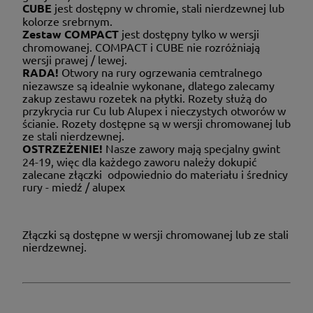
CUBE
jest dostępny w chromie, stali nierdzewnej lub
kolorze srebrnym.
Zestaw COMPACT
jest dostępny tylko w wersji
chromowanej. COMPACT i CUBE nie rozróżniają
wersji prawej / lewej.
RADA!
Otwory na rury ogrzewania cemtralnego
niezawsze są idealnie wykonane, dlatego zalecamy
zakup zestawu rozetek na płytki. Rozety służą do
przykrycia rur Cu lub Alupex i nieczystych otworów w
ścianie. Rozety dostępne są w wersji chromowanej lub
ze stali nierdzewnej.
OSTRZEŻENIE!
Nasze zawory mają specjalny gwint
24-19, więc dla każdego zaworu należy dokupić
zalecane złączki odpowiednio do materiału i średnicy
rury - miedź / alupex
Złączki są dostępne w wersji chromowanej lub ze stali
nierdzewnej.