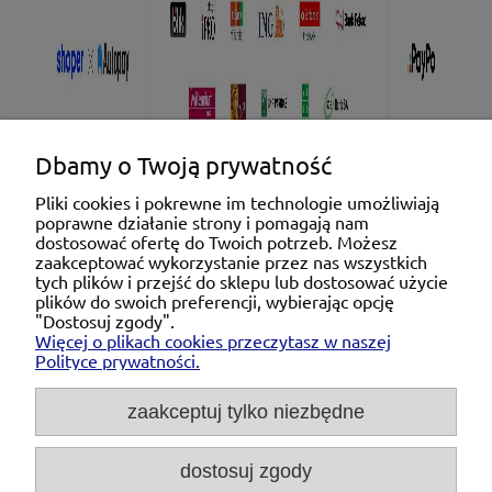
Dbamy o Twoją prywatność
Pliki cookies i pokrewne im technologie umożliwiają
poprawne działanie strony i pomagają nam
Pomoc
dostosować ofertę do Twoich potrzeb. Możesz
zaakceptować wykorzystanie przez nas wszystkich
tych plików i przejść do sklepu lub dostosować użycie
Moje konto
plików do swoich preferencji, wybierając opcję
"Dostosuj zgody".
Więcej o plikach cookies przeczytasz w naszej
Płatności i dostawa
Polityce prywatności.
O nas
zaakceptuj tylko niezbędne
dostosuj zgody
Michał Niedźwiecki Dobra Armatura, ul. Krakowska