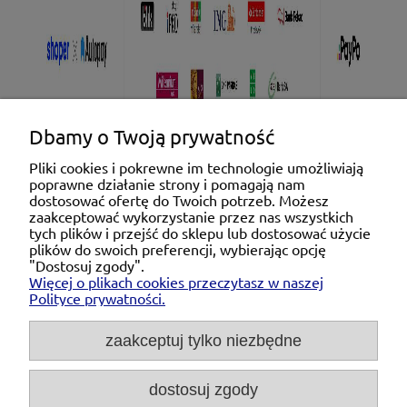
Dbamy o Twoją prywatność
Pliki cookies i pokrewne im technologie umożliwiają
poprawne działanie strony i pomagają nam
Pomoc
dostosować ofertę do Twoich potrzeb. Możesz
zaakceptować wykorzystanie przez nas wszystkich
tych plików i przejść do sklepu lub dostosować użycie
Moje konto
plików do swoich preferencji, wybierając opcję
"Dostosuj zgody".
Więcej o plikach cookies przeczytasz w naszej
Płatności i dostawa
Polityce prywatności.
O nas
zaakceptuj tylko niezbędne
dostosuj zgody
Michał Niedźwiecki Dobra Armatura, ul. Krakowska